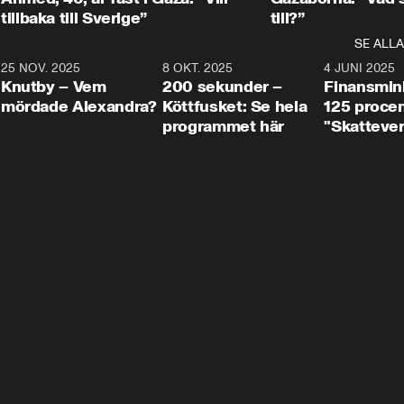
tillbaka till Sverige”
till?”
SE ALLA
3
25 NOV. 2025
31:05
8 OKT. 2025
4:29
4 JUNI 2025
Knutby – Vem
200 sekunder –
Finansmin
mördade Alexandra?
Köttfusket: Se hela
125 procent
programmet här
"Skattever
viktig uppg