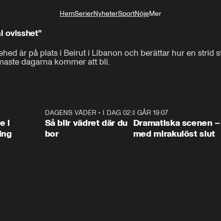
Hem
Serier
Nyheter
Sport
Nöje
Mer
Livsstil
al ovisshet”
ed är på plats i Beirut i Libanon och berättar hur en strid
rmaste dagarna kommer att bli.
0:47
DAGENS VÄDER
•
I DAG 02:30
1:06
I GÅR 19:07
0:4
e i
Så blir vädret där du
Dramatiska scenen –
ing
bor
med mirakulöst slut