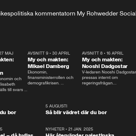
r inrikespolitiska kommentatorn My Rohwedder Soci
27 MAJ
3:51
AVSNITT 9
•
30 APRIL
24:00
AVSNITT 8
•
16 APRIL
25:1
kten:
My och makten:
My och makten:
Mikael Damberg
Nooshi Dadgostar
on
Ekonomin, 
V-ledaren Nooshi Dadgostar
finansministerrollen och 
pressas internt om 
onomin och 
demografikrisen. 
regeringsfrågan.

lisabeth 
Oppositionen ställs till svars 
I Aftonbladets 
ls till svars 
när Socialdemokraternas 
partiledarutfrågning ”My 
stern gästar 
Mikael Damberg gästar My 
och Makten” sätter hon ner 
My och Makten. 
och Makten. 
foten mot kritikerna:

1:06
5 AUGUSTI
1:0
– Vi ställer upp i val. Ska vi 
 du bor
Så blir vädret där du bor
vara med så sitter vi förstås 
25
1:22
NYHETER
•
21 JAN. 2025
0:5
ael – då hyllas
Här återvänder palestinska