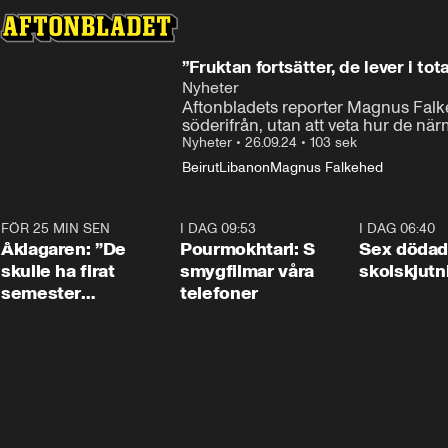
”Fruktan fortsätter, de lever i tot
Nyheter
Aftonbladets reporter Magnus Falkeh
söderifrån, utan att veta hur de nä
Nyheter
•
26.09.24
•
103 sek
Beirut
Libanon
Magnus Falkehed
FÖR 25 MIN SEN
1:54
I DAG 09:53
1:36
I DAG 06:40
Åklagaren: ”De
Pourmokhtari: S
Sex dödad
skulle ha firat
smygfilmar våra
skolskjutn
semester
telefoner
tillsammans”