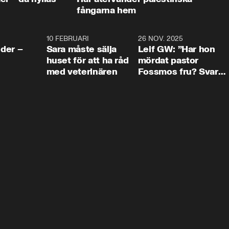
fångarna hem
4:24
10 FEBRUARI
4:13
26 NOV. 2025
8:1
der –
Sara måste sälja
Leif GW: ”Har hon
huset för att ha råd
mördat pastor
med veterinären
Fossmos fru? Svar
nej.”