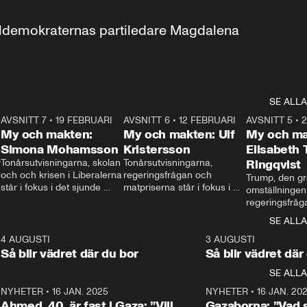
aldemokraternas partiledare Magdalena 
SE ALLA
7
AVSNITT 7
•
19 FEBRUARI
24:30
AVSNITT 6
•
12 FEBRUARI
27:30
AVSNITT 5
•
My och makten:
My och makten: Ulf
My och ma
Simona Mohamsson
Kristersson
Elisabeth
 
Tonårsutvisningarna, skolan 
Tonårsutvisningarna, 
Ringqvist
och och krisen i Liberalerna 
regeringsfrågan och 
Trump, den gr
står i fokus i det sjunde 
matpriserna står i fokus i 
omställningen
avsnittet av ”My och 
det sjätte avsnittet av ”My 
regeringsfråga
makten”. Se när 
och makten”. Se när 
centrum i det 
SE ALLA
Aftonbladets inrikespolitiska 
Aftonbladets inrikespolitiska 
avsnittet av ”
kommentator My 
kommentator My 
6
4 AUGUSTI
1:06
3 AUGUSTI
Makten”. Se nä
Rohwedder ställer 
Rohwedder ställer 
Så blir vädret där du bor
Så blir vädret där
Aftonbladets in
utbildnings- och 
statsminister Ulf Kristersson 
kommentator 
SE ALLA
integrationsminister Simona 
till svars.
Rohwedder stäl
Mohamsson till svars.
Centerpartiets
2
NYHETER
•
16 JAN. 2025
1:01
NYHETER
•
16 JAN. 20
Thand Ring till
Ahmed, 40, är fast i Gaza: ”Vill
Gazaborna: ”Vad s