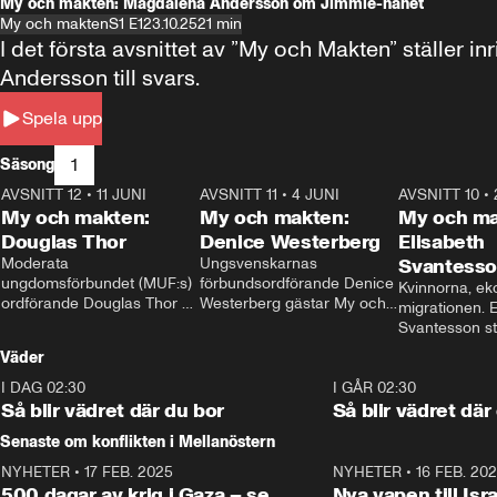
My och makten: Magdalena Andersson om Jimmie-hånet
My och makten
S1 E1
23.10.25
21 min
I det första avsnittet av ”My och Makten” ställe
Andersson till svars.
Spela upp
1
Säsong
AVSNITT 12
•
11 JUNI
26:27
AVSNITT 11
•
4 JUNI
23:40
AVSNITT 10
•
My och makten:
My och makten:
My och ma
Douglas Thor
Denice Westerberg
Elisabeth
Moderata 
Ungsvenskarnas 
Svantess
ungdomsförbundet (MUF:s) 
förbundsordförande Denice 
Kvinnorna, ek
ordförande Douglas Thor 
Westerberg gästar My och 
migrationen. E
gästar My och makten. I 
makten. I avsnittet 
Svantesson stäl
avsnittet diskuteras 
diskuteras migrationsfrågan 
när finansmini
Väder
tonårsutvisningarna och hur 
och hur SD ska locka 
Moderaterna ska locka 
kvinnliga väljare. 
I DAG 02:30
1:06
I GÅR 02:30
väljare till valet i höst. 
Så blir vädret där du bor
Så blir vädret där
Senaste om konflikten i Mellanöstern
NYHETER
•
17 FEB. 2025
0:45
NYHETER
•
16 FEB. 20
500 dagar av krig i Gaza – se
Nya vapen till Isr