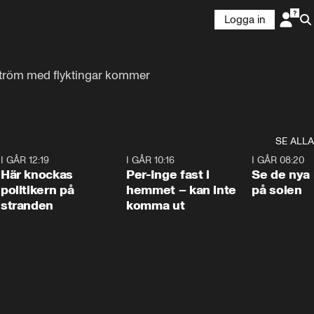
Logga in
 ström med flyktingar kommer 
SE ALLA
2
I GÅR 12:19
0:45
I GÅR 10:16
1:26
I GÅR 08:20
Här knockas
Per-Inge fast i
Se de nya 
politikern på
hemmet – kan inte
på solen
stranden
komma ut