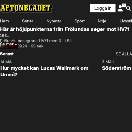
Logga in
Hem
Serier
Nyheter
Sport
Nöje
Livsstil
Här är höjdpunkterna från Frölundas seger mot HV71
SHL
Frölunda besegrade HV71 med 3-1 i SHL.
Se mer
SHL
•
26.09.24
•
96 sek
Senast
SE ALLA
14 MAJ
1:18
3 MAJ
Plus
Hur mycket kan Lucas Wallmark om
Söderström
Umeå?