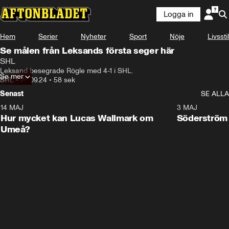
Logga in
Hem
Serier
Nyheter
Sport
Nöje
Livsstil
Se målen från Leksands första seger här
SHL
Leksand besegrade Rögle med 4-1 i SHL.
Se mer
SHL
•
26.09.24
•
58 sek
Senast
SE ALLA
14 MAJ
1:18
3 MAJ
Plus
Hur mycket kan Lucas Wallmark om
Söderström
Umeå?