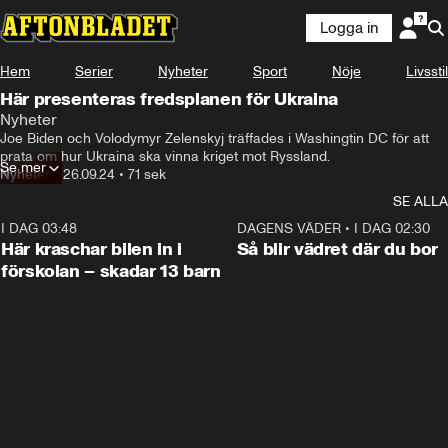
Logga in
Hem
Serier
Nyheter
Sport
Nöje
Livsstil
Här presenteras fredsplanen för Ukraina
Nyheter
Joe Biden och Volodymyr Zelenskyj träffades i Washingtin DC för att 
prata om hur Ukraina ska vinna kriget mot Ryssland.
Se mer
Nyheter
•
26.09.24
•
71 sek
SE ALLA
I DAG 03:48
0:29
DAGENS VÄDER
•
I DAG 02:30
Här kraschar bilen in i
Så blir vädret där du bor
förskolan – skadar 13 barn