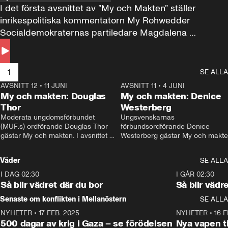
I det första avsnittet av ”My och Makten” ställer 
inrikespolitiska kommentatorn My Rohwedder 
Socialdemokraternas partiledare Magdalena 
Andersson till svars.
1
SE ALLA
AVSNITT 12
•
11 JUNI
26:27
AVSNITT 11
•
4 JUNI
2
My och makten: Douglas
My och makten: Denice
Thor
Westerberg
Moderata ungdomsförbundet 
Ungsvenskarnas 
(MUF:s) ordförande Douglas Thor 
förbundsordförande Denice 
gästar My och makten. I avsnittet 
Westerberg gästar My och makten.
diskuteras tonårsutvisningarna och 
avsnittet diskuteras migrationsfrå
hur Moderaterna ska locka väljare till 
och hur SD ska locka kvinnliga 
Väder
SE ALLA
valet i höst. 
väljare. 
I DAG 02:30
1:06
I GÅR 02:30
Så blir vädret där du bor
Så blir vädr
Senaste om konflikten i Mellanöstern
SE ALLA
NYHETER
•
17 FEB. 2025
0:45
NYHETER
•
16 F
500 dagar av krig i Gaza – se förödelsen
Nya vapen ti