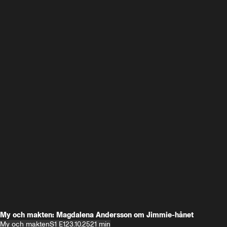
My och makten: Magdalena Andersson om Jimmie-hånet
My och makten
S1 E1
23.10.25
21 min