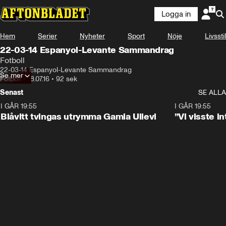
Logga in
Hem
Serier
Nyheter
Sport
Nöje
Livsstil
22-03-14 Espanyol-Levante Sammandrag
Fotboll
22-03-14 Espanyol-Levante Sammandrag
Se mer
Fotboll
•
18.07.16
•
92 sek
Senast
SE ALLA
I GÅR 19:55
0:29
I GÅR 19:55
Blåvitt tvingas utrymma Gamla Ullevi
”Vi visste 