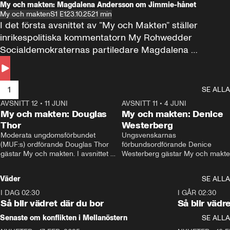
My och makten: Magdalena Andersson om Jimmie-hånet
My och makten
S1 E1
23.10.25
21 min
I det första avsnittet av ”My och Makten” ställer 
inrikespolitiska kommentatorn My Rohwedder 
Socialdemokraternas partiledare Magdalena 
Andersson till svars.
1
SE ALLA
AVSNITT 12
•
11 JUNI
26:27
AVSNITT 11
•
4 JUNI
2
My och makten: Douglas
My och makten: Denice
Thor
Westerberg
Moderata ungdomsförbundet 
Ungsvenskarnas 
(MUF:s) ordförande Douglas Thor 
förbundsordförande Denice 
gästar My och makten. I avsnittet 
Westerberg gästar My och makten.
diskuteras tonårsutvisningarna och 
avsnittet diskuteras migrationsfrå
hur Moderaterna ska locka väljare till 
och hur SD ska locka kvinnliga 
Väder
SE ALLA
valet i höst. 
väljare. 
I DAG 02:30
1:06
I GÅR 02:30
Så blir vädret där du bor
Så blir vädr
Senaste om konflikten i Mellanöstern
SE ALLA