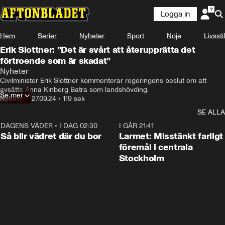
Logga in
Hem
Serier
Nyheter
Sport
Nöje
Livsstil
Erik Slottner: ”Det är svårt att återupprätta det
förtroende som är skadat”
Nyheter
Civilminister Erik Slottner kommenterar regeringens beslut om att 
avsätta Anna Kinberg Batra som landshövding.
Se mer
Nyheter
•
27.09.24
•
119 sek
SE ALLA
DAGENS VÄDER
•
I DAG 02:30
1:06
I GÅR 21:41
Så blir vädret där du bor
Larmet: Misstänkt farligt
föremål i centrala
Stockholm