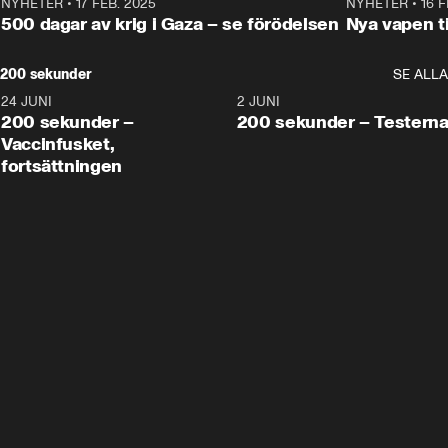
NYHETER
•
17 FEB. 2025
0:45
NYHETER
•
16 F
500 dagar av krig i Gaza – se förödelsen
Nya vapen ti
200 sekunder
SE ALLA
24 JUNI
5:00
2 JUNI
200 sekunder –
200 sekunder – Testern
Vaccinfusket,
fortsättningen