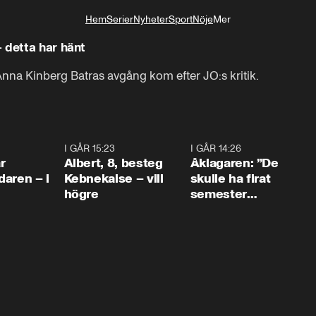
Hem
Serier
Nyheter
Sport
Nöje
Mer
Livsstil
 detta har hänt
 Anna Kinberg Batras avgång kom efter JO:s kritik.
Vi har i dag meddelat Anna Kinberg Batra-
0:45
I GÅR 15:23
0:54
I GÅR 14:26
1:5
r
Albert, 8, besteg
Åklagaren: ”De
aren – i
Kebnekaise – vill
skulle ha firat
högre
semester
tillsammans”