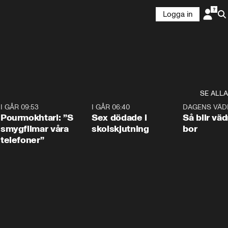
Logga in
SE ALLA
4
I GÅR 09:53
1:36
I GÅR 06:40
0:47
DAGENS VÄD
Pourmokhtari: ”S
Sex dödade i
Så blir väd
smygfilmar våra
skolskjutning
bor
telefoner”