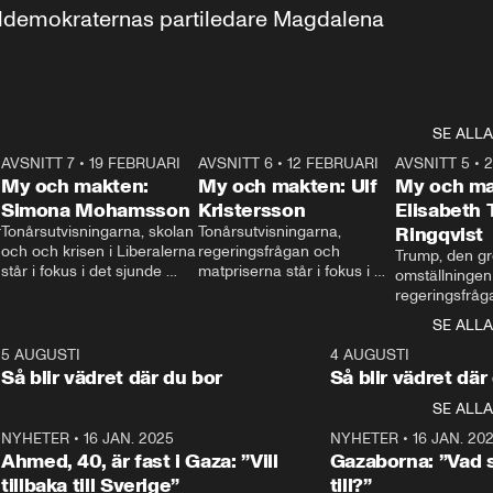
aldemokraternas partiledare Magdalena 
SE ALLA
7
AVSNITT 7
•
19 FEBRUARI
24:30
AVSNITT 6
•
12 FEBRUARI
27:30
AVSNITT 5
•
My och makten:
My och makten: Ulf
My och ma
Simona Mohamsson
Kristersson
Elisabeth
 
Tonårsutvisningarna, skolan 
Tonårsutvisningarna, 
Ringqvist
och och krisen i Liberalerna 
regeringsfrågan och 
Trump, den gr
står i fokus i det sjunde 
matpriserna står i fokus i 
omställningen
avsnittet av ”My och 
det sjätte avsnittet av ”My 
regeringsfråga
makten”. Se när 
och makten”. Se när 
centrum i det 
SE ALLA
Aftonbladets inrikespolitiska 
Aftonbladets inrikespolitiska 
avsnittet av ”
kommentator My 
kommentator My 
6
5 AUGUSTI
1:06
4 AUGUSTI
Makten”. Se nä
Rohwedder ställer 
Rohwedder ställer 
Så blir vädret där du bor
Så blir vädret där
Aftonbladets in
utbildnings- och 
statsminister Ulf Kristersson 
kommentator 
SE ALLA
integrationsminister Simona 
till svars.
Rohwedder stäl
Mohamsson till svars.
Centerpartiets
2
NYHETER
•
16 JAN. 2025
1:01
NYHETER
•
16 JAN. 20
Thand Ring till
Ahmed, 40, är fast i Gaza: ”Vill
Gazaborna: ”Vad s
tillbaka till Sverige”
till?”