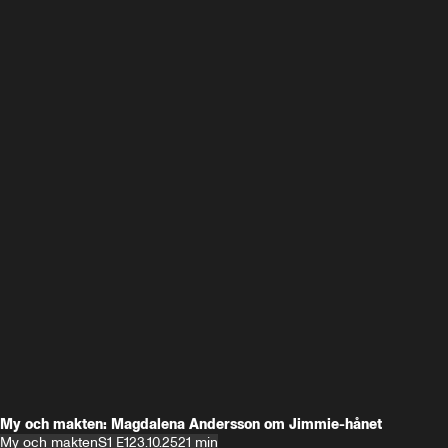
My och makten: Magdalena Andersson om Jimmie-hånet
My och makten
S1 E1
23.10.25
21 min