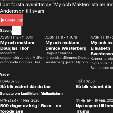
I det första avsnittet av ”My och Makten” ställe
Andersson till svars.
Spela upp
1
Säsong
AVSNITT 12
•
11 JUNI
26:27
AVSNITT 11
•
4 JUNI
23:40
AVSNITT 10
•
My och makten:
My och makten:
My och ma
Douglas Thor
Denice Westerberg
Elisabeth
Moderata 
Ungsvenskarnas 
Svantess
ungdomsförbundet (MUF:s) 
förbundsordförande Denice 
Kvinnorna, ek
ordförande Douglas Thor 
Westerberg gästar My och 
migrationen. E
gästar My och makten. I 
makten. I avsnittet 
Svantesson stäl
avsnittet diskuteras 
diskuteras migrationsfrågan 
när finansmini
Väder
tonårsutvisningarna och hur 
och hur SD ska locka 
Moderaterna ska locka 
kvinnliga väljare. 
I DAG 02:30
1:06
I GÅR 02:30
väljare till valet i höst. 
Så blir vädret där du bor
Så blir vädret där
Senaste om konflikten i Mellanöstern
NYHETER
•
17 FEB. 2025
0:45
NYHETER
•
16 FEB. 20
500 dagar av krig i Gaza – se
Nya vapen till Isr
förödelsen
Trump