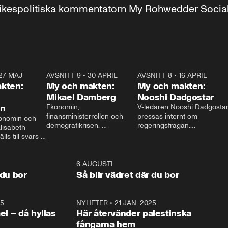
r inrikespolitiska kommentatorn My Rohwedder Soci
27 MAJ
3:51
AVSNITT 9
•
30 APRIL
24:00
AVSNITT 8
•
16 APRIL
25:1
kten:
My och makten:
My och makten:
Mikael Damberg
Nooshi Dadgostar
on
Ekonomin, 
V-ledaren Nooshi Dadgostar
finansministerrollen och 
pressas internt om 
onomin och 
demografikrisen. 
regeringsfrågan.

lisabeth 
Oppositionen ställs till svars 
I Aftonbladets 
ls till svars 
när Socialdemokraternas 
partiledarutfrågning ”My 
stern gästar 
Mikael Damberg gästar My 
och Makten” sätter hon ner 
My och Makten. 
och Makten. 
foten mot kritikerna:

1:06
6 AUGUSTI
1:0
– Vi ställer upp i val. Ska vi 
 du bor
Så blir vädret där du bor
vara med så sitter vi förstås 
25
1:22
NYHETER
•
21 JAN. 2025
0:5
ael – då hyllas
Här återvänder palestinska
fångarna hem