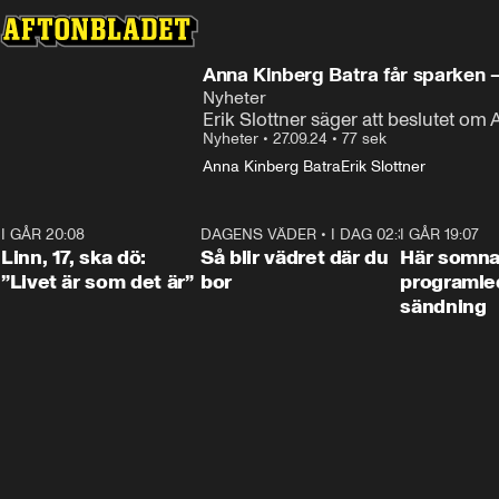
Anna Kinberg Batra får sparken –
Nyheter
Erik Slottner säger att beslutet om
Nyheter
•
27.09.24
•
77 sek
Anna Kinberg Batra
Erik Slottner
I GÅR 20:08
4:36
DAGENS VÄDER
•
I DAG 02:30
1:06
I GÅR 19:07
Linn, 17, ska dö:
Så blir vädret där du
Här somna
”Livet är som det är”
bor
programled
sändning