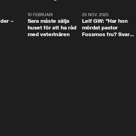
4:24
10 FEBRUARI
4:13
26 NOV. 2025
8:1
der –
Sara måste sälja
Leif GW: ”Har hon
huset för att ha råd
mördat pastor
med veterinären
Fossmos fru? Svar
nej.”