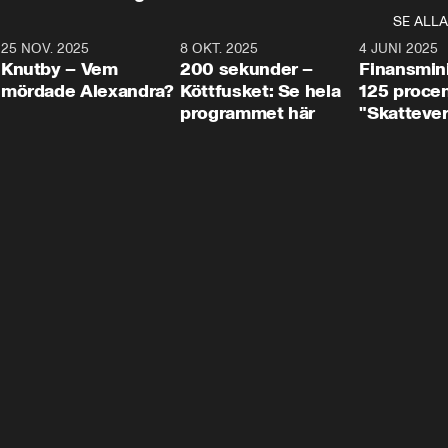
SE ALLA
3
25 NOV. 2025
31:05
8 OKT. 2025
4:29
4 JUNI 2025
Knutby – Vem
200 sekunder –
Finansmin
mördade Alexandra?
Köttfusket: Se hela
125 procent
programmet här
"Skattever
viktig uppg