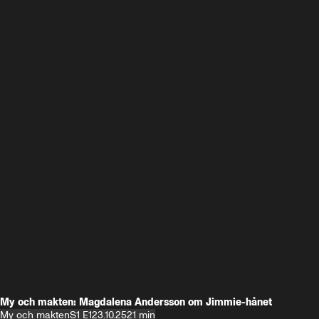
My och makten: Magdalena Andersson om Jimmie-hånet
My och makten
S1 E1
23.10.25
21 min