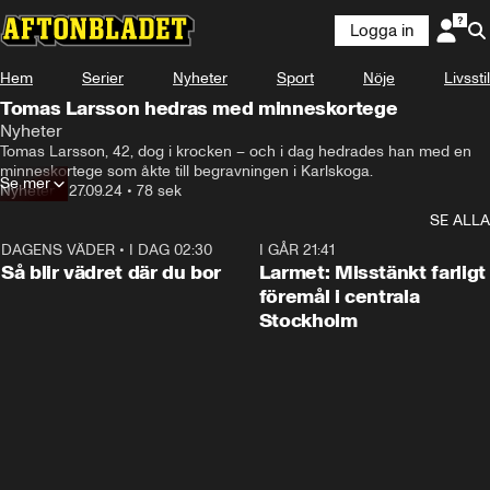
Logga in
Hem
Serier
Nyheter
Sport
Nöje
Livsstil
Tomas Larsson hedras med minneskortege
Nyheter
Tomas Larsson, 42, dog i krocken – och i dag hedrades han med en 
minneskortege som åkte till begravningen i Karlskoga.
Se mer
Nyheter
•
27.09.24
•
78 sek
SE ALLA
DAGENS VÄDER
•
I DAG 02:30
1:06
I GÅR 21:41
Så blir vädret där du bor
Larmet: Misstänkt farligt
föremål i centrala
Stockholm