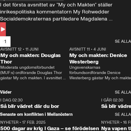
I det första avsnittet av ”My och Makten” ställer 
inrikespolitiska kommentatorn My Rohwedder 
Socialdemokraternas partiledare Magdalena 
Andersson till svars.
1
SE ALLA
AVSNITT 12
•
11 JUNI
26:27
AVSNITT 11
•
4 JUNI
2
My och makten: Douglas
My och makten: Denice
Thor
Westerberg
Moderata ungdomsförbundet 
Ungsvenskarnas 
(MUF:s) ordförande Douglas Thor 
förbundsordförande Denice 
gästar My och makten. I avsnittet 
Westerberg gästar My och makten.
diskuteras tonårsutvisningarna och 
avsnittet diskuteras migrationsfrå
hur Moderaterna ska locka väljare till 
och hur SD ska locka kvinnliga 
Väder
SE ALLA
valet i höst. 
väljare. 
I DAG 02:30
1:06
I GÅR 02:30
Så blir vädret där du bor
Så blir vädr
Senaste om konflikten i Mellanöstern
SE ALLA
NYHETER
•
17 FEB. 2025
0:45
NYHETER
•
16 F
500 dagar av krig i Gaza – se förödelsen
Nya vapen ti