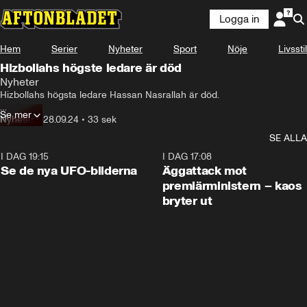
Logga in
Hem
Serier
Nyheter
Sport
Nöje
Livsstil
Hizbollahs högste ledare är död
Nyheter
Hizbollahs högsta ledare Hassan Nasrallah är död.

Se mer
Beskedet kommer efter nattens israeliska attacker mot Beirut.
Nyheter
•
28.09.24
•
33 sek
SE ALLA
I DAG 19:15
0:36
I DAG 17:08
Se de nya UFO-bilderna
Äggattack mot
premiärministern – kaos
bryter ut