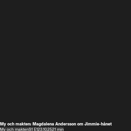
My och makten: Magdalena Andersson om Jimmie-hånet
My och makten
S1 E1
23.10.25
21 min