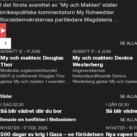
I det första avsnittet av ”My och Makten” ställer 
inrikespolitiska kommentatorn My Rohwedder 
Socialdemokraternas partiledare Magdalena 
Andersson till svars.
1
SE ALLA
AVSNITT 12
•
11 JUNI
26:27
AVSNITT 11
•
4 JUNI
2
My och makten: Douglas
My och makten: Denice
Thor
Westerberg
Moderata ungdomsförbundet 
Ungsvenskarnas 
(MUF:s) ordförande Douglas Thor 
förbundsordförande Denice 
gästar My och makten. I avsnittet 
Westerberg gästar My och makten.
diskuteras tonårsutvisningarna och 
avsnittet diskuteras migrationsfrå
hur Moderaterna ska locka väljare till 
och hur SD ska locka kvinnliga 
Väder
SE ALLA
valet i höst. 
väljare. 
I DAG 02:30
1:06
I GÅR 02:30
Så blir vädret där du bor
Så blir vädr
Senaste om konflikten i Mellanöstern
SE ALLA
NYHETER
•
17 FEB. 2025
0:45
NYHETER
•
16 F
500 dagar av krig i Gaza – se förödelsen
Nya vapen ti