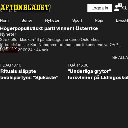
Logga in
Hem
Serier
Nyheter
Sport
Nöje
Livsstil
Högerpopulistiskt parti vinner i Österrike
Nyheter
Strax efter klockan 18 på söndagen erkände Österrikes 
förbundskansler Karl Nehammer att hans parti, konservativa ÖVP, 
Se mer
besegrats.
Nyheter
•
29.09.24
•
44 sek
SE ALLA
I DAG 10:40
1:01
I GÅR 15:00
Rituals släppte
”Underliga grytor"
bebisparfym: ”Sjukaste”
försvinner på Lidingösko