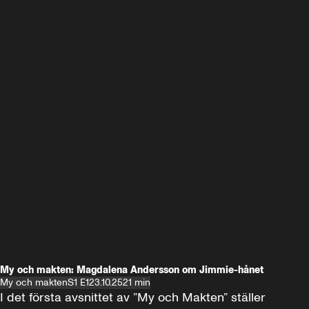
My och makten: Magdalena Andersson om Jimmie-hånet
My och makten
S1 E1
23.10.25
21 min
I det första avsnittet av ”My och Makten” ställer 