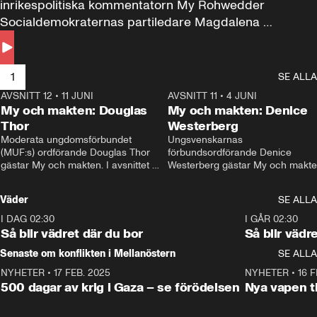
inrikespolitiska kommentatorn My Rohwedder 
Socialdemokraternas partiledare Magdalena 
Andersson till svars.
1
SE ALLA
AVSNITT 12
•
11 JUNI
26:27
AVSNITT 11
•
4 JUNI
2
My och makten: Douglas
My och makten: Denice
Thor
Westerberg
Moderata ungdomsförbundet 
Ungsvenskarnas 
(MUF:s) ordförande Douglas Thor 
förbundsordförande Denice 
gästar My och makten. I avsnittet 
Westerberg gästar My och makten.
diskuteras tonårsutvisningarna och 
avsnittet diskuteras migrationsfrå
hur Moderaterna ska locka väljare till 
och hur SD ska locka kvinnliga 
Väder
SE ALLA
valet i höst. 
väljare. 
I DAG 02:30
1:06
I GÅR 02:30
Så blir vädret där du bor
Så blir vädr
Senaste om konflikten i Mellanöstern
SE ALLA
NYHETER
•
17 FEB. 2025
0:45
NYHETER
•
16 F
500 dagar av krig i Gaza – se förödelsen
Nya vapen ti