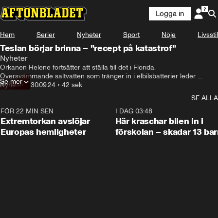
Logga in
Hem
Serier
Nyheter
Sport
Nöje
Livsstil
Teslan börjar brinna – ”recept på katastrof”
Nyheter
Orkanen Helene fortsätter att ställa till det i Florida. 

Översvämmande saltvatten som tränger in i elbilsbatterier leder 
Se mer
nämligen till att bilarna självantänder.
Nyheter
•
30.09.24
•
42 sek
SE ALLA
FÖR 22 MIN SEN
0:53
I DAG 03:48
Extremtorkan avslöjar
Här kraschar bilen in i
Europas hemligheter
förskolan – skadar 13 bar