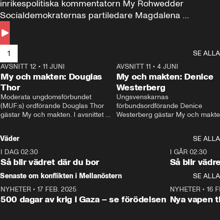
inrikespolitiska kommentatorn My Rohwedder 
Socialdemokraternas partiledare Magdalena 
Andersson till svars.
1
SE ALLA
AVSNITT 12
•
11 JUNI
26:27
AVSNITT 11
•
4 JUNI
2
My och makten: Douglas
My och makten: Denice
Thor
Westerberg
Moderata ungdomsförbundet 
Ungsvenskarnas 
(MUF:s) ordförande Douglas Thor 
förbundsordförande Denice 
gästar My och makten. I avsnittet 
Westerberg gästar My och makten.
diskuteras tonårsutvisningarna och 
avsnittet diskuteras migrationsfrå
hur Moderaterna ska locka väljare till 
och hur SD ska locka kvinnliga 
Väder
SE ALLA
valet i höst. 
väljare. 
I DAG 02:30
1:06
I GÅR 02:30
Så blir vädret där du bor
Så blir vädr
Senaste om konflikten i Mellanöstern
SE ALLA
NYHETER
•
17 FEB. 2025
0:45
NYHETER
•
16 F
500 dagar av krig i Gaza – se förödelsen
Nya vapen ti