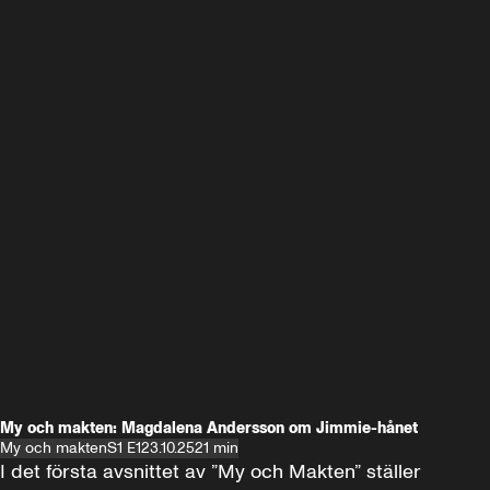
My och makten: Magdalena Andersson om Jimmie-hånet
My och makten
S1 E1
23.10.25
21 min
I det första avsnittet av ”My och Makten” ställer 