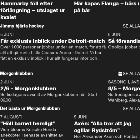
Hammarby föll efter
Här kapas Elanga – bärs 
förlängning – utslaget ur
på bår
kvalet
Jimmy hjärta hockey
SE ALLA
5 JUNI
11:14
5 JUNI
Får exklusiv inblick under Detroit-match
Så förvandl
Över 1 000 personer jobbar under en match, för att få 
Otroliga jobbet
allt att gå runt i Little Ceasars Arena i Detroit. Vi har 
fått en exklusiv inblick i hur allt fungerar inför och 
under match i världens bästa hockeyliga
Morgonklubben
SE ALLA
2 JUNI
SÄSONG 1, AVSN
2/6 - Morgonklubben
8/5 – Morg
Se tisdagens avsnitt av Morgonklubben här. Start 
Se fredagens av
09.00. 
Det bästa ur Morgonklubben
SE ALLA
7 AUGUSTI
1:14
5 JUNI
”Höll barnet hemligt”
Axén: ”Alla tror att jag
Wernblooms Keisuke Honda-
ogillar Rydström”
anekdoter i senaste avsnittet av 
Hör Alexander Axén och Pontus 