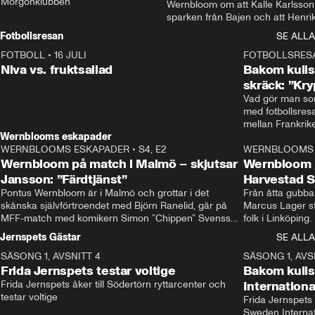
Morgonklubben
Wernbloom om att Kalle Karlsson 
sparken från Bajen och att Henrik
Rydström tar över
Fotbollsresan
SE ALLA
FOTBOLL
•
16 JULI
0:44
FOTBOLLSRES
Niva vs. fruktsallad
Bakom kulis
skräck: ”Kry
Vad gör man som
med fotbollsres
Wernblooms eskapader
WERNBLOOMS ESKAPADER
•
S4, E2
38:23
WERNBLOOMS 
Wernbloom på match i Malmö – skjutsar
Wernbloom 
Jansson: ”Färdtjänst”
Harvestad 
Pontus Wernbloom är i Malmö och grottar i det 
Från åtta gubbar 
skånska självförtroendet med Björn Ranelid, går på 
Marcus Lager sta
MFF-match med komikern Simon ”Chippen” Svensson 
folk i Linköping
och hjälper skadade stjärnbacken Pontus Jansson 
och Wernbloom kl
Jernspets Gästar
SE ALLA
hem. 
SÄSONG 1, AVSNITT 4
13:37
SÄSONG 1, AVS
Frida Jernspets testar voltige
Bakom kuli
Frida Jernspets åker till Södertörn ryttarcenter och 
Internation
testar voltige
Frida Jernspets 
Sweden Interna