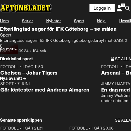
Logga in
Hem
Serier
Nyheter
Sport
Nöje
Livsstil
Efterlängtad seger för IFK Göteborg – se målen
Sport
Efterlängtade segern för IFK Göteborg i göteborgsderbyt mot GAIS. 2–
0
Se mer
Sport
•
30.09.24
•
164 sek
Direktsänd sport
SE ALLA
FOTBOLL
•
I DAG 11:50
FOTBOLL
•
I D
Plus
Plus
Chelsea – Johur Tigers
Arsenal – B
Nya avsnitt →
SPORT
•
7 JUNI
16:36
JIMMY HJÄRTA
Gör löptester med Andreas Almgren
En dag med 
Jimmy Wixtröm 
under debuten i
Senaste sportklippen
SE ALLA
FOTBOLL
•
I GÅR 21:31
1:28
FOTBOLL
•
I GÅR 20:08