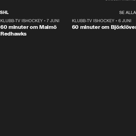
SHL
SE ALLA
KLUBB-TV ISHOCKEY
•
7 JUNI
1:02:53
KLUBB-TV ISHOCKEY
•
6 JUNI
1:0
Plus
60 minuter om Malmö
60 minuter om Björklöve
Redhawks