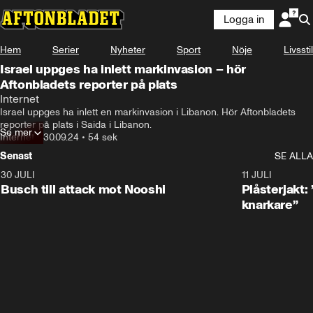
Logga in
Hem
Serier
Nyheter
Sport
Nöje
Livsstil
Israel uppges ha inlett markinvasion – hör
Aftonbladets reporter på plats
Internet
Israel uppges ha inlett en markinvasion i Libanon. Hör Aftonbladets 
reporter på plats i Saida i Libanon.
Se mer
Internet
•
30.09.24
•
54 sek
Senast
SE ALLA
30 JULI
0:56
11 JULI
Busch till attack mot Nooshi
Plåsterjakt:
knarkare”