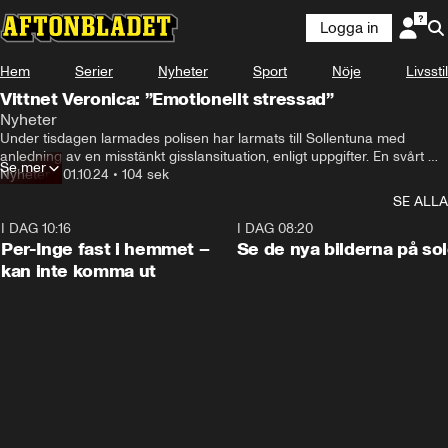
Logga in
Hem
Serier
Nyheter
Sport
Nöje
Livsstil
Vittnet Veronica: ”Emotionellt stressad”
Nyheter
Under tisdagen larmades polisen har larmats till Sollentuna med 
anledning av en misstänkt gisslansituation, enligt uppgifter. En svårt 
Se mer
skadad person ska ha ha förts till sjukhus med ambulanshelikopter.
Nyheter
•
01.10.24
•
104 sek
SE ALLA
I DAG 10:16
1:26
I DAG 08:20
Per-Inge fast i hemmet –
Se de nya bilderna på so
kan inte komma ut