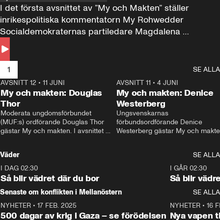
I det första avsnittet av ”My och Makten” ställer 
inrikespolitiska kommentatorn My Rohwedder 
Socialdemokraternas partiledare Magdalena 
Andersson till svars.
1
SE ALLA
AVSNITT 12
•
11 JUNI
26:27
AVSNITT 11
•
4 JUNI
2
My och makten: Douglas
My och makten: Denice
Thor
Westerberg
Moderata ungdomsförbundet 
Ungsvenskarnas 
(MUF:s) ordförande Douglas Thor 
förbundsordförande Denice 
gästar My och makten. I avsnittet 
Westerberg gästar My och makten.
diskuteras tonårsutvisningarna och 
avsnittet diskuteras migrationsfrå
hur Moderaterna ska locka väljare till 
och hur SD ska locka kvinnliga 
Väder
SE ALLA
valet i höst. 
väljare. 
I DAG 02:30
1:06
I GÅR 02:30
Så blir vädret där du bor
Så blir vädr
Senaste om konflikten i Mellanöstern
SE ALLA
NYHETER
•
17 FEB. 2025
0:45
NYHETER
•
16 F
500 dagar av krig i Gaza – se förödelsen
Nya vapen ti