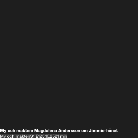
My och makten: Magdalena Andersson om Jimmie-hånet
My och makten
S1 E1
23.10.25
21 min