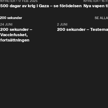
NYHETER
•
17 FEB. 2025
0:45
NYHETER
•
16 F
500 dagar av krig i Gaza – se förödelsen
Nya vapen ti
200 sekunder
SE ALLA
24 JUNI
5:00
2 JUNI
200 sekunder –
200 sekunder – Testern
Vaccinfusket,
fortsättningen