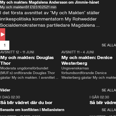
My och makten: Magdalena Andersson om Jimmie-hånet
My och makten
S1 E1
23.10.25
21 min
I det första avsnittet av ”My och Makten” ställer 
inrikespolitiska kommentatorn My Rohwedder 
Socialdemokraternas partiledare Magdalena 
Andersson till svars.
1
SE ALLA
AVSNITT 12
•
11 JUNI
26:27
AVSNITT 11
•
4 JUNI
2
My och makten: Douglas
My och makten: Denice
Thor
Westerberg
Moderata ungdomsförbundet 
Ungsvenskarnas 
(MUF:s) ordförande Douglas Thor 
förbundsordförande Denice 
gästar My och makten. I avsnittet 
Westerberg gästar My och makten.
diskuteras tonårsutvisningarna och 
avsnittet diskuteras migrationsfrå
hur Moderaterna ska locka väljare till 
och hur SD ska locka kvinnliga 
Väder
SE ALLA
valet i höst. 
väljare. 
I DAG 02:30
1:06
I GÅR 02:30
Så blir vädret där du bor
Så blir vädr
Senaste om konflikten i Mellanöstern
SE ALLA