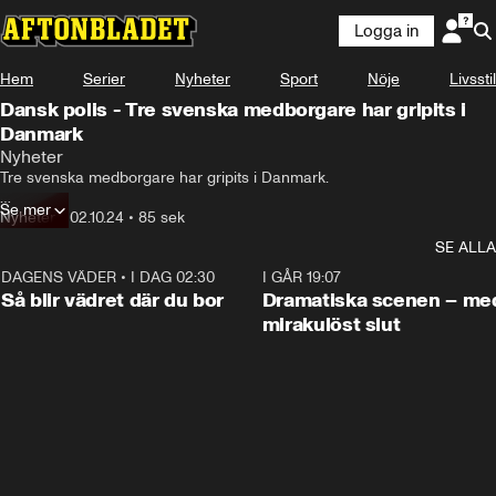
Logga in
Hem
Serier
Nyheter
Sport
Nöje
Livsstil
Dansk polis - Tre svenska medborgare har gripits i
Danmark
Nyheter
Tre svenska medborgare har gripits i Danmark.

Se mer
De misstänks ligga bakom morgonens sprängdåd mot Israels 
Nyheter
•
02.10.24
•
85 sek
ambassad i Köpenhamn.
SE ALLA
DAGENS VÄDER
•
I DAG 02:30
1:06
I GÅR 19:07
Så blir vädret där du bor
Dramatiska scenen – me
mirakulöst slut