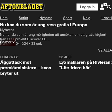
Logga in
Hem
Serier
Nyheter
Sport
Nöje
Livsstil
Nu kan du som är ung resa gratis i Europa
Nyheter
Nu har du som är ung möjligheten att ansökan om ett gratis tågkort 
från EU:s projekt Discover EU.

Se mer
Om du har turen att får ett resekort har du chansen att resa gratis och 
Nyheter
•
04.10.24
•
33 sek
upptäcka Europa under en hel månad. Detta för att EU vill att unga ska 
SE ALLA
få upptäcka ny kultur, utvecklas och träffa nya vänner.

För att ansöka ska du vara född mellan 1 januari och 31 december 
I DAG 17:08
0:37
23 JULI
2006.

Äggattack mot
Lyxmäklaren på Rivieran:
I år så har 793 personer i Sverige möjligheten att får ett tågkort, och 
premiärministern – kaos
"Lite friare här"
sista ansökningsdag är 16 oktober.
bryter ut