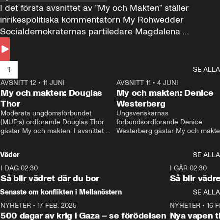
I det första avsnittet av ”My och Makten” ställer 
inrikespolitiska kommentatorn My Rohwedder 
Socialdemokraternas partiledare Magdalena 
Andersson till svars.
1
SE ALLA
AVSNITT 12
•
11 JUNI
26:27
AVSNITT 11
•
4 JUNI
2
My och makten: Douglas
My och makten: Denice
Thor
Westerberg
Moderata ungdomsförbundet 
Ungsvenskarnas 
(MUF:s) ordförande Douglas Thor 
förbundsordförande Denice 
gästar My och makten. I avsnittet 
Westerberg gästar My och makten.
diskuteras tonårsutvisningarna och 
avsnittet diskuteras migrationsfrå
hur Moderaterna ska locka väljare till 
och hur SD ska locka kvinnliga 
Väder
SE ALLA
valet i höst. 
väljare. 
I DAG 02:30
1:06
I GÅR 02:30
Så blir vädret där du bor
Så blir vädr
Senaste om konflikten i Mellanöstern
SE ALLA
NYHETER
•
17 FEB. 2025
0:45
NYHETER
•
16 F
500 dagar av krig i Gaza – se förödelsen
Nya vapen ti