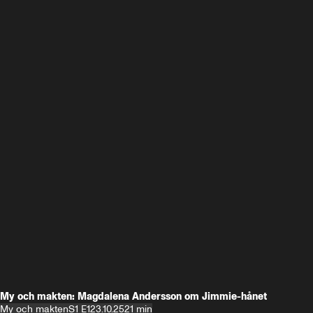
My och makten: Magdalena Andersson om Jimmie-hånet
My och makten
S1 E1
23.10.25
21 min