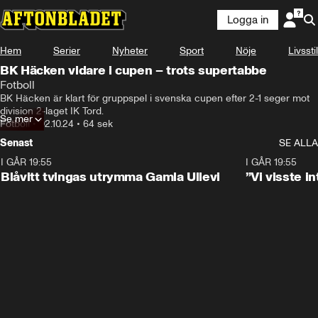
Logga in
Hem
Serier
Nyheter
Sport
Nöje
Livsstil
BK Häcken vidare i cupen – trots supertabbe
Fotboll
BK Häcken är klart för gruppspel i svenska cupen efter 2-1 seger mot 
division 2-laget IK Tord.
Se mer
Fotboll
•
02.10.24
•
64 sek
Senast
SE ALLA
I GÅR 19:55
0:29
I GÅR 19:55
Blåvitt tvingas utrymma Gamla Ullevi
”Vi visste 