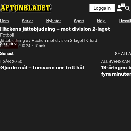
Logga in
Hem
Serier
Nyheter
Sport
Nöje
Livsstil
Häckens jättebjudning – mot division 2-laget
Fotboll
Jättebjudning av Häcken mot division 2-laget IK Tord
Se mer
Fotboll
•
02.10.24
•
17 sek
Senast
SE ALLA
I GÅR 20:50
0:31
ALLSVENSKAN
Gjorde mål – försvann ner i ett hål
19-åringen b
fyra minute