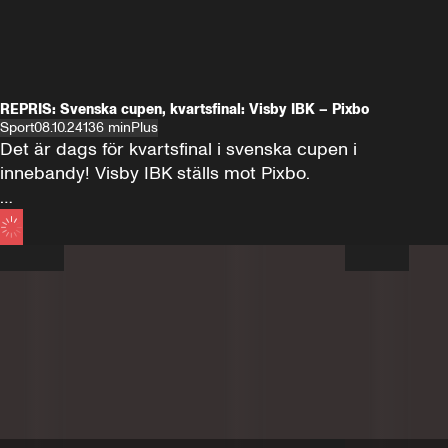
REPRIS: Svenska cupen, kvartsfinal: Visby IBK – Pixbo
Sport
08.10.24
136 min
Plus
Det är dags för kvartsfinal i svenska cupen i 
innebandy! Visby IBK ställs mot Pixbo.

Du ser matchen i Plus! Matchstart 18.00.