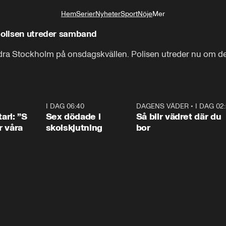
Hem
Serier
Nyheter
Sport
Nöje
Mer
Livsstil
polisen utreder samband
södra Stockholm på onsdagskvällen. Polisen utreder nu om de
1:36
I DAG 06:40
0:47
DAGENS VÄDER
•
I DAG 02
1:0
ari: ”S
Sex dödade i
Så blir vädret där du
r våra
skolskjutning
bor