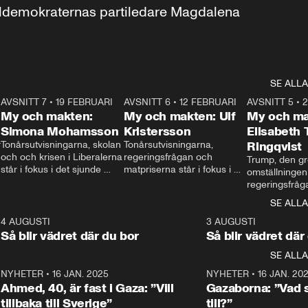
aldemokraternas partiledare Magdalena 
SE ALLA
7
AVSNITT 7
•
19 FEBRUARI
24:30
AVSNITT 6
•
12 FEBRUARI
27:30
AVSNITT 5
•
My och makten:
My och makten: Ulf
My och ma
Simona Mohamsson
Kristersson
Elisabeth
 
Tonårsutvisningarna, skolan 
Tonårsutvisningarna, 
Ringqvist
och och krisen i Liberalerna 
regeringsfrågan och 
Trump, den gr
står i fokus i det sjunde 
matpriserna står i fokus i 
omställningen
avsnittet av ”My och 
det sjätte avsnittet av ”My 
regeringsfråga
makten”. Se när 
och makten”. Se när 
centrum i det 
SE ALLA
Aftonbladets inrikespolitiska 
Aftonbladets inrikespolitiska 
avsnittet av ”
kommentator My 
kommentator My 
6
4 AUGUSTI
1:06
3 AUGUSTI
Makten”. Se nä
Rohwedder ställer 
Rohwedder ställer 
Så blir vädret där du bor
Så blir vädret där
Aftonbladets in
utbildnings- och 
statsminister Ulf Kristersson 
kommentator 
SE ALLA
integrationsminister Simona 
till svars.
Rohwedder stäl
Mohamsson till svars.
Centerpartiets
2
NYHETER
•
16 JAN. 2025
1:01
NYHETER
•
16 JAN. 20
Thand Ring till
Ahmed, 40, är fast i Gaza: ”Vill
Gazaborna: ”Vad s
tillbaka till Sverige”
till?”