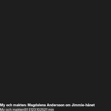
My och makten: Magdalena Andersson om Jimmie-hånet
My och makten
S1 E1
23.10.25
21 min