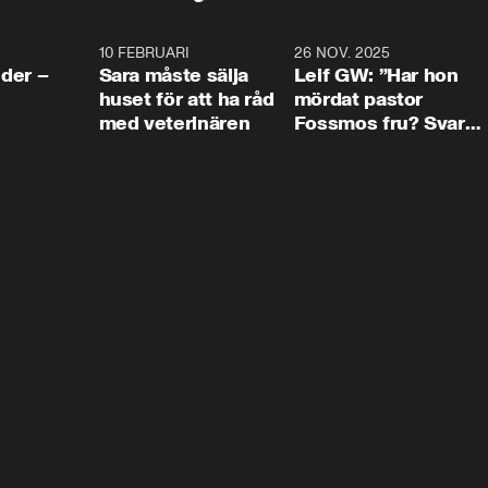
4:24
10 FEBRUARI
4:13
26 NOV. 2025
8:1
der –
Sara måste sälja
Leif GW: ”Har hon
huset för att ha råd
mördat pastor
med veterinären
Fossmos fru? Svar
nej.”