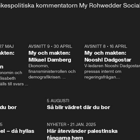
r inrikespolitiska kommentatorn My Rohwedder Soci
27 MAJ
3:51
AVSNITT 9
•
30 APRIL
24:00
AVSNITT 8
•
16 APRIL
25:1
kten:
My och makten:
My och makten:
Mikael Damberg
Nooshi Dadgostar
on
Ekonomin, 
V-ledaren Nooshi Dadgostar
finansministerrollen och 
pressas internt om 
onomin och 
demografikrisen. 
regeringsfrågan.

lisabeth 
Oppositionen ställs till svars 
I Aftonbladets 
ls till svars 
när Socialdemokraternas 
partiledarutfrågning ”My 
stern gästar 
Mikael Damberg gästar My 
och Makten” sätter hon ner 
My och Makten. 
och Makten. 
foten mot kritikerna:

1:06
5 AUGUSTI
1:0
– Vi ställer upp i val. Ska vi 
 du bor
Så blir vädret där du bor
vara med så sitter vi förstås 
25
1:22
NYHETER
•
21 JAN. 2025
0:5
ael – då hyllas
Här återvänder palestinska
fångarna hem