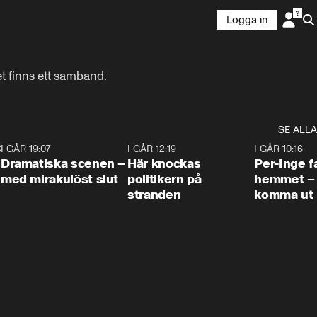
Logga in
t finns ett samband.
SE ALLA
:30
6
I GÅR 19:07
0:42
I GÅR 12:19
0:45
I GÅR 10:16
Dramatiska scenen –
Här knockas
Per-Inge fa
med mirakulöst slut
politikern på
hemmet – 
stranden
komma ut