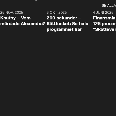
SE ALLA
3
25 NOV. 2025
31:05
8 OKT. 2025
4:29
4 JUNI 2025
Knutby – Vem
200 sekunder –
Finansmin
mördade Alexandra?
Köttfusket: Se hela
125 procent
programmet här
"Skattever
viktig uppg