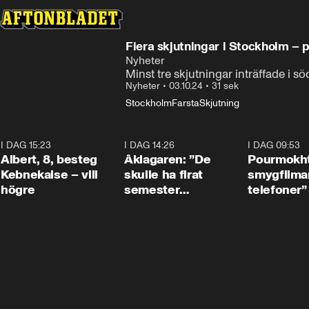
Flera skjutningar i Stockholm – 
Nyheter
Minst tre skjutningar inträffade i 
Nyheter
•
03.10.24
•
31 sek
Stockholm
Farsta
Skjutning
I DAG 15:23
0:54
I DAG 14:26
1:54
I DAG 09:53
Albert, 8, besteg
Åklagaren: ”De
Pourmokht
Kebnekaise – vill
skulle ha firat
smygfilma
högre
semester
telefoner”
tillsammans”