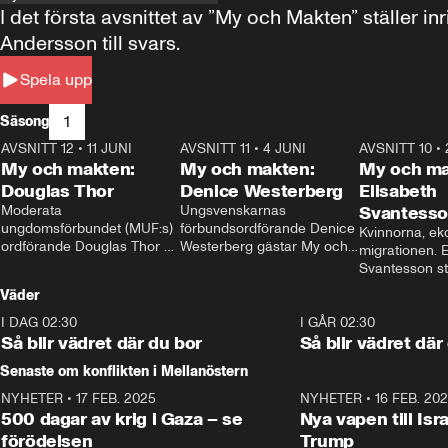
I det första avsnittet av ”My och Makten” ställe
Andersson till svars.
Spela upp
1
Säsong
AVSNITT 12
•
11 JUNI
26:27
AVSNITT 11
•
4 JUNI
23:40
AVSNITT 10
•
My och makten:
My och makten:
My och ma
Douglas Thor
Denice Westerberg
Elisabeth
Moderata 
Ungsvenskarnas 
Svantess
ungdomsförbundet (MUF:s) 
förbundsordförande Denice 
Kvinnorna, ek
ordförande Douglas Thor 
Westerberg gästar My och 
migrationen. E
gästar My och makten. I 
makten. I avsnittet 
Svantesson stäl
avsnittet diskuteras 
diskuteras migrationsfrågan 
när finansmini
Väder
tonårsutvisningarna och hur 
och hur SD ska locka 
Moderaterna ska locka 
kvinnliga väljare. 
I DAG 02:30
1:06
I GÅR 02:30
väljare till valet i höst. 
Så blir vädret där du bor
Så blir vädret där
Senaste om konflikten i Mellanöstern
NYHETER
•
17 FEB. 2025
0:45
NYHETER
•
16 FEB. 20
500 dagar av krig i Gaza – se
Nya vapen till Isr
förödelsen
Trump