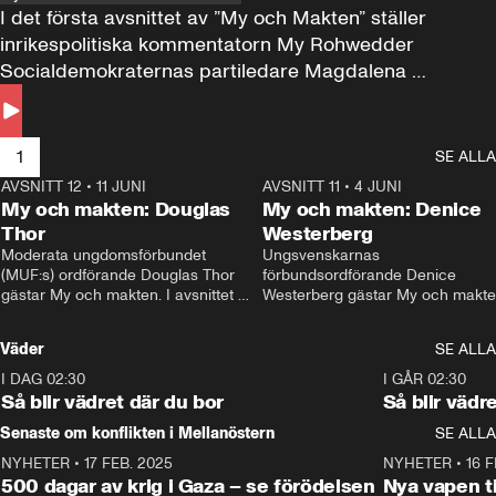
I det första avsnittet av ”My och Makten” ställer 
inrikespolitiska kommentatorn My Rohwedder 
Socialdemokraternas partiledare Magdalena 
Andersson till svars.
1
SE ALLA
AVSNITT 12
•
11 JUNI
26:27
AVSNITT 11
•
4 JUNI
2
My och makten: Douglas
My och makten: Denice
Thor
Westerberg
Moderata ungdomsförbundet 
Ungsvenskarnas 
(MUF:s) ordförande Douglas Thor 
förbundsordförande Denice 
gästar My och makten. I avsnittet 
Westerberg gästar My och makten.
diskuteras tonårsutvisningarna och 
avsnittet diskuteras migrationsfrå
hur Moderaterna ska locka väljare till 
och hur SD ska locka kvinnliga 
Väder
SE ALLA
valet i höst. 
väljare. 
I DAG 02:30
1:06
I GÅR 02:30
Så blir vädret där du bor
Så blir vädr
Senaste om konflikten i Mellanöstern
SE ALLA
NYHETER
•
17 FEB. 2025
0:45
NYHETER
•
16 F
500 dagar av krig i Gaza – se förödelsen
Nya vapen ti