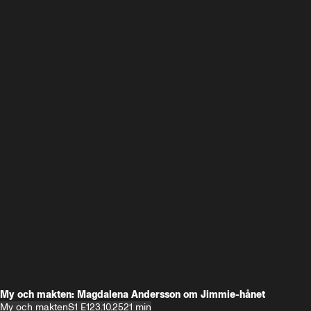
My och makten: Magdalena Andersson om Jimmie-hånet
My och makten
S1 E1
23.10.25
21 min