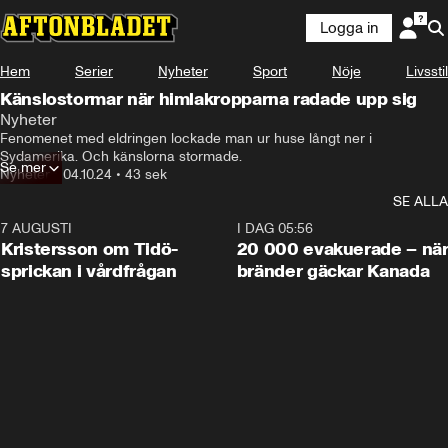
Logga in
Hem
Serier
Nyheter
Sport
Nöje
Livsstil
Känslostormar när himlakropparna radade upp sig
Nyheter
Fenomenet med eldringen lockade man ur huse långt ner i 
Sydamerika. Och känslorna stormade.
Se mer
Nyheter
•
04.10.24
•
43 sek
SE ALLA
7 AUGUSTI
0:42
I DAG 05:56
Kristersson om Tidö-
20 000 evakuerade – nä
sprickan i vårdfrågan
bränder gäckar Kanada