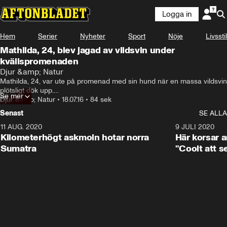
Logga in
Hem
Serier
Nyheter
Sport
Nöje
Livsstil
Mathilda, 24, blev jagad av vildsvin under
kvällspromenaden
Djur &amp; Natur
Mathilda, 24, var ute på promenad med sin hund när en massa vildsvin 
plötsligt dök upp.

Se mer
Hon blev rädd och sprang – då började djuren jaga henne.

Djur &amp; Natur
•
18.07.16
•
84 sek
– Jag hade panik, säger hon.
Senast
SE ALLA
11 AUG. 2020
0:41
9 JULI 2020
Kilometerhögt askmoln hotar norra
Här korsar 
Sumatra
"Coolt att s