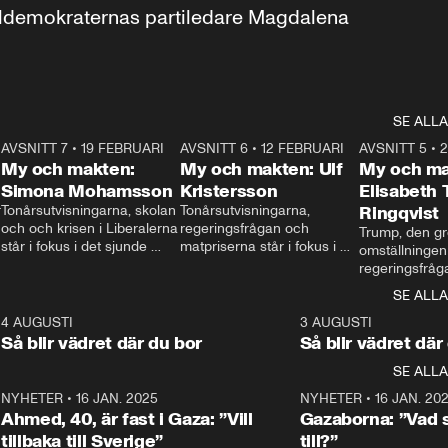
aldemokraternas partiledare Magdalena 
SE ALLA
7
AVSNITT 7
•
19 FEBRUARI
24:30
AVSNITT 6
•
12 FEBRUARI
27:30
AVSNITT 5
•
My och makten:
My och makten: Ulf
My och ma
Simona Mohamsson
Kristersson
Elisabeth
 
Tonårsutvisningarna, skolan 
Tonårsutvisningarna, 
Ringqvist
och och krisen i Liberalerna 
regeringsfrågan och 
Trump, den gr
står i fokus i det sjunde 
matpriserna står i fokus i 
omställningen
avsnittet av ”My och 
det sjätte avsnittet av ”My 
regeringsfråga
makten”. Se när 
och makten”. Se när 
centrum i det 
SE ALLA
Aftonbladets inrikespolitiska 
Aftonbladets inrikespolitiska 
avsnittet av ”
kommentator My 
kommentator My 
6
4 AUGUSTI
1:06
3 AUGUSTI
Makten”. Se nä
Rohwedder ställer 
Rohwedder ställer 
Så blir vädret där du bor
Så blir vädret där
Aftonbladets in
utbildnings- och 
statsminister Ulf Kristersson 
kommentator 
SE ALLA
integrationsminister Simona 
till svars.
Rohwedder stäl
Mohamsson till svars.
Centerpartiets
2
NYHETER
•
16 JAN. 2025
1:01
NYHETER
•
16 JAN. 20
Thand Ring till
Ahmed, 40, är fast i Gaza: ”Vill
Gazaborna: ”Vad s
tillbaka till Sverige”
till?”