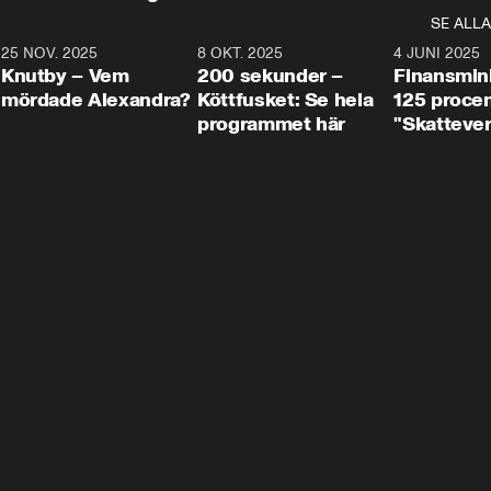
SE ALLA
3
25 NOV. 2025
31:05
8 OKT. 2025
4:29
4 JUNI 2025
Knutby – Vem
200 sekunder –
Finansmin
mördade Alexandra?
Köttfusket: Se hela
125 procent
programmet här
"Skattever
viktig uppg