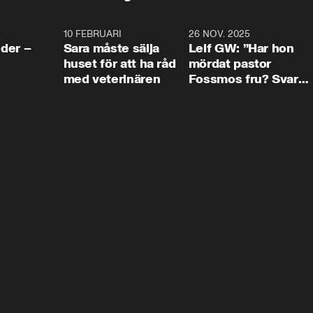
4:24
10 FEBRUARI
4:13
26 NOV. 2025
8:1
der –
Sara måste sälja
Leif GW: ”Har hon
huset för att ha råd
mördat pastor
med veterinären
Fossmos fru? Svar
nej.”