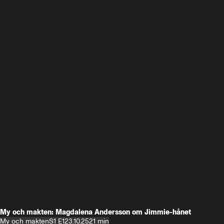
My och makten: Magdalena Andersson om Jimmie-hånet
My och makten
S1 E1
23.10.25
21 min