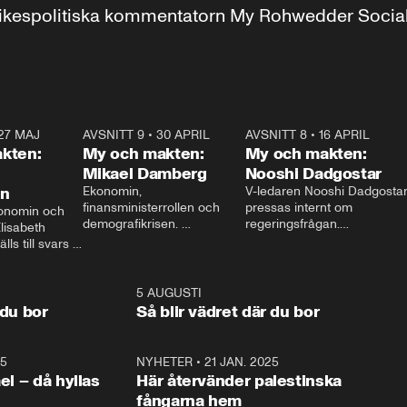
r inrikespolitiska kommentatorn My Rohwedder Soci
27 MAJ
3:51
AVSNITT 9
•
30 APRIL
24:00
AVSNITT 8
•
16 APRIL
25:1
kten:
My och makten:
My och makten:
Mikael Damberg
Nooshi Dadgostar
on
Ekonomin, 
V-ledaren Nooshi Dadgostar
finansministerrollen och 
pressas internt om 
onomin och 
demografikrisen. 
regeringsfrågan.

lisabeth 
Oppositionen ställs till svars 
I Aftonbladets 
ls till svars 
när Socialdemokraternas 
partiledarutfrågning ”My 
stern gästar 
Mikael Damberg gästar My 
och Makten” sätter hon ner 
My och Makten. 
och Makten. 
foten mot kritikerna:

1:06
5 AUGUSTI
1:0
– Vi ställer upp i val. Ska vi 
 du bor
Så blir vädret där du bor
vara med så sitter vi förstås 
25
1:22
NYHETER
•
21 JAN. 2025
0:5
ael – då hyllas
Här återvänder palestinska
fångarna hem