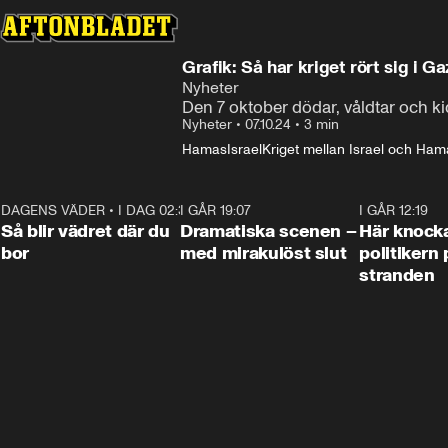
Grafik: Så har kriget rört sig i G
Nyheter
Den 7 oktober dödar, våldtar och kid
Nyheter
•
07.10.24
•
3 min
Hamas
Israel
Kriget mellan Israel och Ham
DAGENS VÄDER
•
I DAG 02:30
1:06
I GÅR 19:07
0:42
I GÅR 12:19
Så blir vädret där du
Dramatiska scenen –
Här knock
bor
med mirakulöst slut
politikern 
stranden