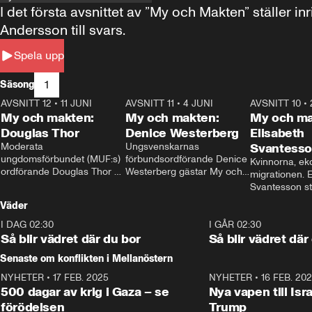
I det första avsnittet av ”My och Makten” ställe
Andersson till svars.
Spela upp
1
Säsong
AVSNITT 12
•
11 JUNI
26:27
AVSNITT 11
•
4 JUNI
23:40
AVSNITT 10
•
My och makten:
My och makten:
My och ma
Douglas Thor
Denice Westerberg
Elisabeth
Moderata 
Ungsvenskarnas 
Svantess
ungdomsförbundet (MUF:s) 
förbundsordförande Denice 
Kvinnorna, ek
ordförande Douglas Thor 
Westerberg gästar My och 
migrationen. E
gästar My och makten. I 
makten. I avsnittet 
Svantesson stäl
avsnittet diskuteras 
diskuteras migrationsfrågan 
när finansmini
Väder
tonårsutvisningarna och hur 
och hur SD ska locka 
Moderaterna ska locka 
kvinnliga väljare. 
I DAG 02:30
1:06
I GÅR 02:30
väljare till valet i höst. 
Så blir vädret där du bor
Så blir vädret där
Senaste om konflikten i Mellanöstern
NYHETER
•
17 FEB. 2025
0:45
NYHETER
•
16 FEB. 20
500 dagar av krig i Gaza – se
Nya vapen till Isr
förödelsen
Trump