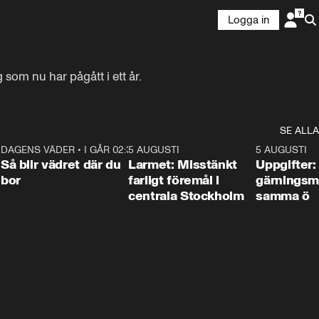
Logga in
 som nu har pågått i ett år.
SE ALLA
1
DAGENS VÄDER
•
I GÅR 02:30
1:06
5 AUGUSTI
0:35
5 AUGUSTI
Så blir vädret där du
Larmet: Misstänkt
Uppgifter:
bor
farligt föremål i
gärningsm
centrala Stockholm
samma ö