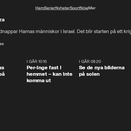
Hem
Serier
Nyheter
Sport
Nöje
Mer
Livsstil
aza
nappar Hamas människor i Israel. Det blir starten på ett krig
as
0:45
I GÅR 10:16
1:26
I GÅR 08:20
0:3
as
Per-Inge fast i
Se de nya bilderna
på
hemmet – kan inte
på solen
komma ut