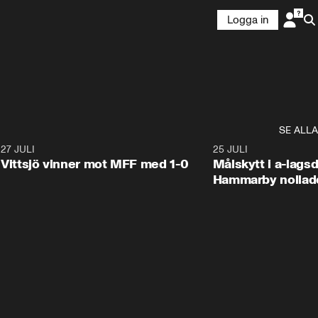
Logga in
SE ALLA
9
27 JULI
1:40
25 JULI
Vittsjö vinner mot MFF med 1-0
Målskytt i a-lags
Hammarby nollad