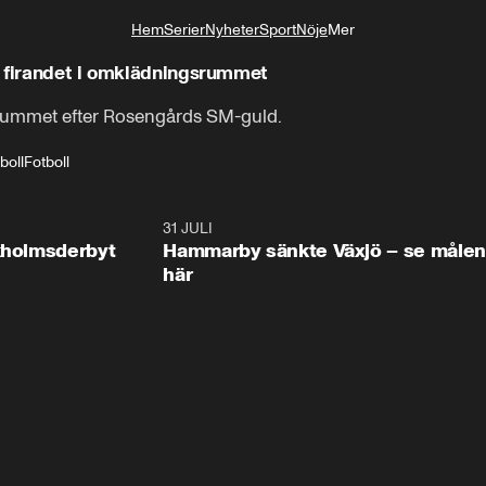
Hem
Serier
Nyheter
Sport
Nöje
Mer
Livsstil
e firandet i omklädningsrummet
rummet efter Rosengårds SM-guld.
boll
Fotboll
0:58
31 JULI
0:5
ckholmsderbyt
Hammarby sänkte Växjö – se målen
här