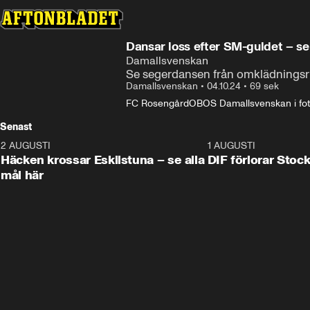
Dansar loss efter SM-guldet – s
Damallsvenskan
Se segerdansen från omklädnings
Damallsvenskan
•
04.10.24
•
69 sek
FC Rosengård
OBOS Damallsvenskan i fot
Senast
2 AUGUSTI
0:59
1 AUGUSTI
Häcken krossar Eskilstuna – se alla
DIF förlorar Sto
mål här