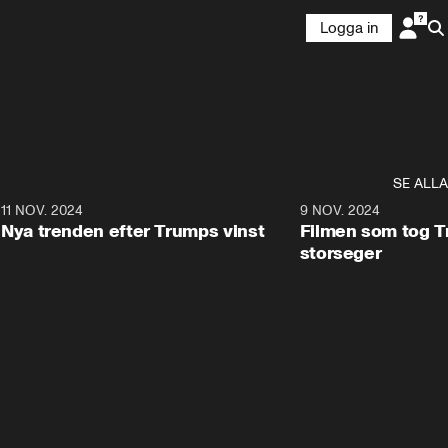
Logga in
SE ALLA
9
11 NOV. 2024
0:40
9 NOV. 2024
Nya trenden efter Trumps vinst
Filmen som tog Tr
storseger