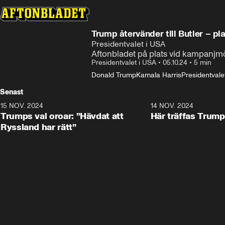
Trump återvänder till Butler – pl
Presidentvalet i USA
Aftonbladet på plats vid kampanjmö
Presidentvalet i USA
•
05.10.24
•
5 min
Donald Trump
Kamala Harris
Presidentvale
Senast
15 NOV. 2024
1:21
14 NOV. 2024
Trumps val oroar: ”Hävdat att
Här träffas Trum
Ryssland har rätt”