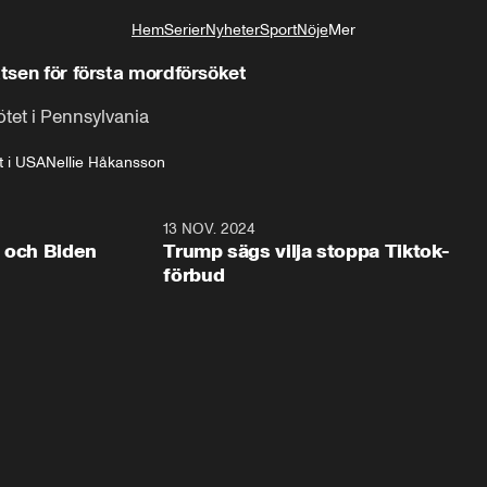
Hem
Serier
Nyheter
Sport
Nöje
Mer
Livsstil
atsen för första mordförsöket
tet i Pennsylvania
t i USA
Nellie Håkansson
0:41
13 NOV. 2024
0:2
p och Biden
Trump sägs vilja stoppa Tiktok-
förbud