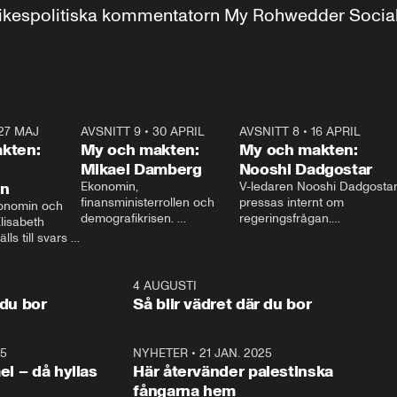
r inrikespolitiska kommentatorn My Rohwedder Soci
27 MAJ
3:51
AVSNITT 9
•
30 APRIL
24:00
AVSNITT 8
•
16 APRIL
25:1
kten:
My och makten:
My och makten:
Mikael Damberg
Nooshi Dadgostar
on
Ekonomin, 
V-ledaren Nooshi Dadgostar
finansministerrollen och 
pressas internt om 
onomin och 
demografikrisen. 
regeringsfrågan.

lisabeth 
Oppositionen ställs till svars 
I Aftonbladets 
ls till svars 
när Socialdemokraternas 
partiledarutfrågning ”My 
stern gästar 
Mikael Damberg gästar My 
och Makten” sätter hon ner 
My och Makten. 
och Makten. 
foten mot kritikerna:

1:06
4 AUGUSTI
1:0
– Vi ställer upp i val. Ska vi 
 du bor
Så blir vädret där du bor
vara med så sitter vi förstås 
25
1:22
NYHETER
•
21 JAN. 2025
0:5
ael – då hyllas
Här återvänder palestinska
fångarna hem