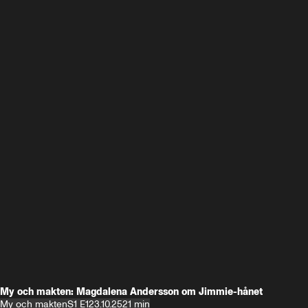
My och makten: Magdalena Andersson om Jimmie-hånet
My och makten
S1 E1
23.10.25
21 min