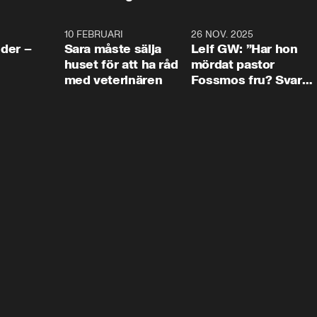
4:24
10 FEBRUARI
4:13
26 NOV. 2025
8:1
der –
Sara måste sälja
Leif GW: ”Har hon
huset för att ha råd
mördat pastor
med veterinären
Fossmos fru? Svar
nej.”