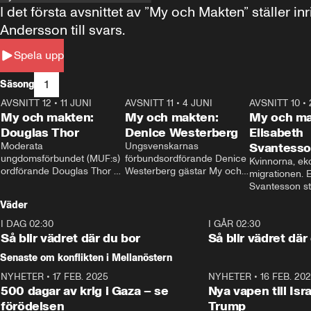
I det första avsnittet av ”My och Makten” ställe
Andersson till svars.
Spela upp
1
Säsong
AVSNITT 12
•
11 JUNI
26:27
AVSNITT 11
•
4 JUNI
23:40
AVSNITT 10
•
My och makten:
My och makten:
My och ma
Douglas Thor
Denice Westerberg
Elisabeth
Moderata 
Ungsvenskarnas 
Svantess
ungdomsförbundet (MUF:s) 
förbundsordförande Denice 
Kvinnorna, ek
ordförande Douglas Thor 
Westerberg gästar My och 
migrationen. E
gästar My och makten. I 
makten. I avsnittet 
Svantesson stäl
avsnittet diskuteras 
diskuteras migrationsfrågan 
när finansmini
Väder
tonårsutvisningarna och hur 
och hur SD ska locka 
Moderaterna ska locka 
kvinnliga väljare. 
I DAG 02:30
1:06
I GÅR 02:30
väljare till valet i höst. 
Så blir vädret där du bor
Så blir vädret där
Senaste om konflikten i Mellanöstern
NYHETER
•
17 FEB. 2025
0:45
NYHETER
•
16 FEB. 20
500 dagar av krig i Gaza – se
Nya vapen till Isr
förödelsen
Trump