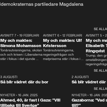
aldemokraternas partiledare Magdalena 
SE ALLA
7
AVSNITT 7
•
19 FEBRUARI
24:30
AVSNITT 6
•
12 FEBRUARI
27:30
AVSNITT 5
•
My och makten:
My och makten: Ulf
My och ma
Simona Mohamsson
Kristersson
Elisabeth
 
Tonårsutvisningarna, skolan 
Tonårsutvisningarna, 
Ringqvist
och och krisen i Liberalerna 
regeringsfrågan och 
Trump, den gr
står i fokus i det sjunde 
matpriserna står i fokus i 
omställningen
avsnittet av ”My och 
det sjätte avsnittet av ”My 
regeringsfråga
makten”. Se när 
och makten”. Se när 
centrum i det 
SE ALLA
Aftonbladets inrikespolitiska 
Aftonbladets inrikespolitiska 
avsnittet av ”
kommentator My 
kommentator My 
6
3 AUGUSTI
1:06
2 AUGUSTI
Makten”. Se nä
Rohwedder ställer 
Rohwedder ställer 
Så blir vädret där du bor
Så blir vädret där
Aftonbladets in
utbildnings- och 
statsminister Ulf Kristersson 
kommentator 
SE ALLA
integrationsminister Simona 
till svars.
Rohwedder stäl
Mohamsson till svars.
Centerpartiets
2
NYHETER
•
16 JAN. 2025
1:01
NYHETER
•
16 JAN. 20
Thand Ring till
Ahmed, 40, är fast i Gaza: ”Vill
Gazaborna: ”Vad s
tillbaka till Sverige”
till?”