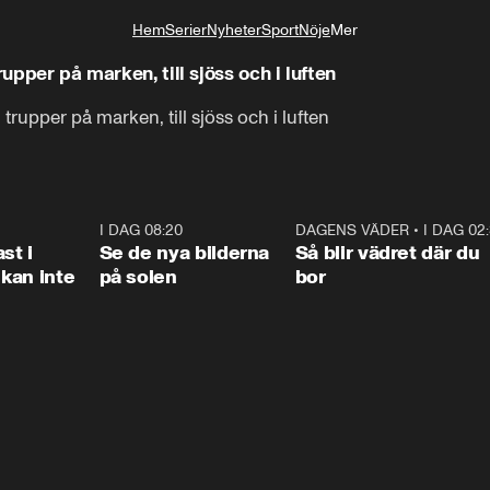
Hem
Serier
Nyheter
Sport
Nöje
Mer
Livsstil
rupper på marken, till sjöss och i luften
trupper på marken, till sjöss och i luften
1:26
I DAG 08:20
0:31
DAGENS VÄDER
•
I DAG 02
1:0
st i
Se de nya bilderna
Så blir vädret där du
kan inte
på solen
bor