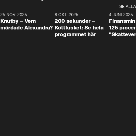
SE ALLA
3
25 NOV. 2025
31:05
8 OKT. 2025
4:29
4 JUNI 2025
Knutby – Vem
200 sekunder –
Finansmin
mördade Alexandra?
Köttfusket: Se hela
125 procent
programmet här
"Skattever
viktig uppg