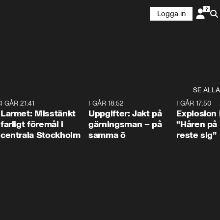
Logga in
SE ALLA
:30
6
I GÅR 21:41
0:35
I GÅR 18:52
0:33
I GÅR 17:50
Larmet: Misstänkt
Uppgifter: Jakt på
Explosion 
farligt föremål i
gärningsman – på
”Håren på
centrala Stockholm
samma ö
reste sig”