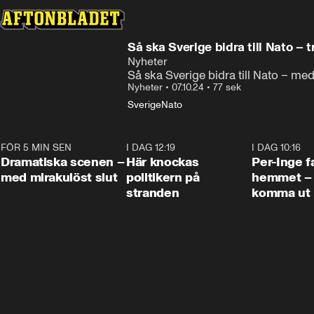
Så ska Sverige bidra till Nato – t
Nyheter
Så ska Sverige bidra till Nato – med 
Nyheter
•
07.10.24
•
77 sek
Sverige
Nato
FÖR 5 MIN SEN
0:42
I DAG 12:19
0:45
I DAG 10:16
Dramatiska scenen –
Här knockas
Per-Inge fa
med mirakulöst slut
politikern på
hemmet – 
stranden
komma ut