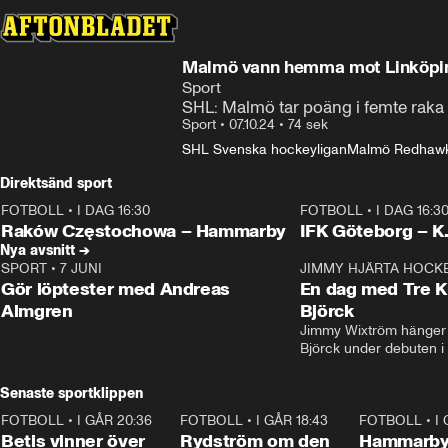
Malmö vann hemma mot Linköpi
Sport
SHL: Malmö tar poäng i femte raka 
Sport
•
07.10.24
•
74 sek
SHL Svenska hockeyligan
Malmö Redhaw
Direktsänd sport
FOTBOLL
•
I DAG 16:30
FOTBOLL
•
I DAG 16:3
Plus
Plus
Raków Częstochowa – Hammarby
IFK Göteborg – K
Nya avsnitt →
SPORT
•
7 JUNI
16:36
JIMMY HJÄRTA HOCK
Gör löptester med Andreas
En dag med Tre K
Almgren
Björck
Jimmy Wixtröm hänger 
Björck under debuten i
Senaste sportklippen
FOTBOLL
•
I GÅR 20:36
1:30
FOTBOLL
•
I GÅR 18:43
0:46
FOTBOLL
•
I
Betis vinner över
Rydström om den
Hammarby 