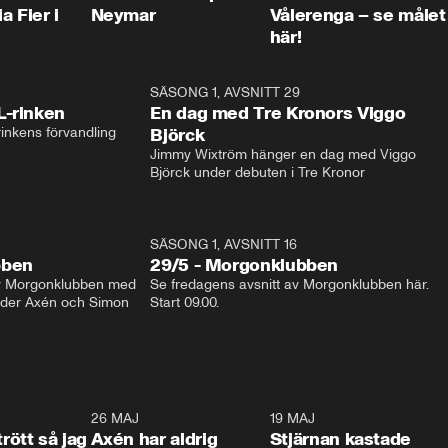
a Fier i
Neymar
Vålerenga – se målet
här!
1:04
SÄSONG 1, AVSNITT 29
17:3
L-rinken
En dag med Tre Kronors Viggo
inkens förvandling
Björck
Jimmy Wixtröm hänger en dag med Viggo 
Björck under debuten i Tre Kronor
SÄSONG 1, AVSNITT 16
bben
29/5 - Morgonklubben
av Morgonklubben med 
Se fredagens avsnitt av Morgonklubben här. 
nder Axén och Simon 
Start 09.00. 
0:30
26 MAJ
0:31
19 MAJ
0:4
trött så jag
Axén har aldrig
Stjärnan kastade