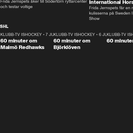
Frida Jernspets åker till Södertörn ryttarcenter 
International Ho
och testar voltige
Frida Jernspets får en 
kulisserna på Sweden In
Show
SHL
KLUBB-TV ISHOCKEY
1:02:53
•
7 JUNI
KLUBB-TV ISHOCKEY
1:00:59
•
6 JUNI
KLUBB-TV I
Plus
Plus
60 minuter om
60 minuter om
60 minute
Malmö Redhawks
Björklöven