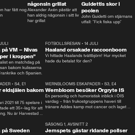
någonsin grillat
Guidettis skor i
 har fått nog 
Alexander Axén påstår att 
poolen
ln
han aldrig någonsin i sitt liv 
John Guidetti om stjärnans 
har grillat
utfall: ”Fick fiska upp”
 JULI
36:52
FOTBOLLSRESAN
•
14 JULI
0:3
 på VM – Nivas
Haaland orsakade raccoonboom
yper i kroppen”
Vi hittade Haalands tvättbjörn! Hur mycket 
hade du betalat för den?
list en matchdag på 
esan bakom kulisserna 
på semifinalen mellan Frankrike och Spanien. 
ADER
•
S4, E1
32:14
WERNBLOOMS ESKAPADER
•
S3, E4
33:1
Plus
 eldsjälen bakom
Wernbloom besöker Örgryte IS
En personlig och humoristisk inblick i ÖIS 
vardag – från frukostgruppens haveri till 
i 2021 till 75 spelare i 
tränare Addes kamp mot cancer och laget 
de ett 35+-lag för att 
som siktar mot Allsvenskan.
ing. Nu är Harvestad 
ch Wernbloom kliver 
14:14
SÄSONG 1, AVSNITT 2
24:5
a på Sweden
Jernspets gästar ridande poliser