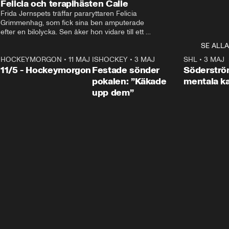
Felicia och terapihästen Calle
Frida Jernspets träffar pararyttaren Felicia 
Grimmenhag, som fick sina ben amputerade 
efter en bilolycka. Sen åker hon vidare till ett 
vård- och omsorgsboende med den 76 
SE ALLA
centimeter höga terapihästen Calle.
HOCKEYMORGON
•
11 MAJ
ISHOCKEY
•
3 MAJ
0:22
SHL
•
3 MAJ
n
11/5 - Hockeymorgon
Festade sönder
Söderströ
pokalen: ”Käkade
mentala 
upp dem”