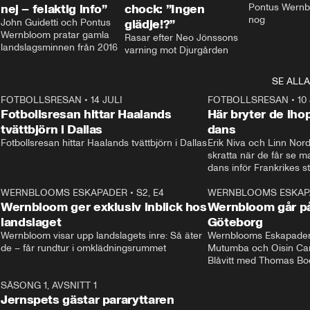
nej – felaktig info”
chock: ”Ingen
Pontus Wernbl
nog
John Guidetti och Pontus 
glädje!?”
Wernbloom pratar gamla 
Rasar efter Neo Jönssons 
landslagsminnen från 2016
varning mot Djurgården
SE ALLA
8
FOTBOLLSRESAN
•
14 JULI
41:35
FOTBOLLSRESAN
•
10
Fotbollsresan hittar Haalands
Här bryter de ih
tvättbjörn i Dallas
dans
Fotbollsresan hittar Haalands tvättbjörn i Dallas
Erik Niva och Linn Nord
skratta när de får se 
dans inför Frankrikes st
VM-kvartsfinalen. 
4
WERNBLOOMS ESKAPADER
•
S2, E4
24:20
WERNBLOOMS ESKAP
Plus
Wernbloom ger exklusiv inblick hos
Wernbloom går på
landslaget
Göteborg
Wernbloom visar upp landslagets inre: Så äter 
Wernblooms Eskapader:
de – får rundtur i omklädningsrummet
Mutumba och Oisin Cant
Blåvitt med Thomas Bo
0
SÄSONG 1, AVSNITT 1
25:12
Jernspets gästar pararyttaren