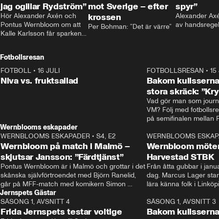
jag ogillar Rydström”
mot Sverige – efter
spyr”
Hör Alexander Axén och 
krossen
Alexander Axén
Pontus Wernbloom om att 
av handsrege
Per Bohman: ”Det är värre”
Kalle Karlsson får sparken 
från Bajen och att Henrik 
Rydström tar över
Fotbollsresan
FOTBOLL
•
16 JULI
0:44
FOTBOLLSRESAN
•
15
Niva vs. fruktsallad
Bakom kulisserna
stora skräck: ”Kr
Vad gör man som journa
VM? Följ med fotbollsr
Wernblooms eskapader
WERNBLOOMS ESKAPADER
•
S4, E2
38:23
WERNBLOOMS ESKAP
Wernbloom på match i Malmö –
Wernbloom möter
skjutsar Jansson: ”Färdtjänst”
Harvestad STBK
Pontus Wernbloom är i Malmö och grottar i det 
Från åtta gubbar i januar
skånska självförtroendet med Björn Ranelid, 
dag. Marcus Lager starta
går på MFF-match med komikern Simon 
lära känna folk i Linköp
Jernspets Gästar
”Chippen” Svensson och hjälper skadade 
STBK en institution – o
SÄSONG 1, AVSNITT 4
stjärnbacken Pontus Jansson hem. 
13:37
rakt in i värmen.
SÄSONG 1, AVSNITT 3
Frida Jernspets testar voltige
Bakom kulissern