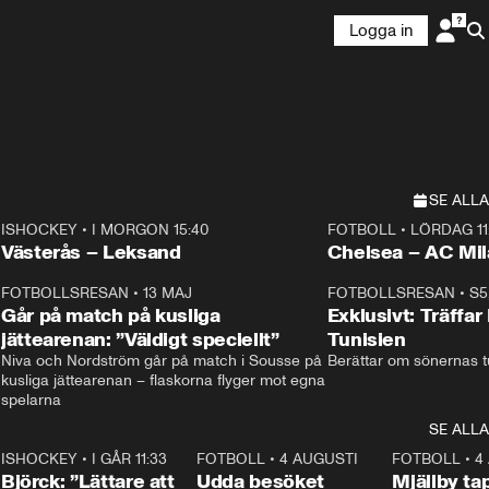
Logga in
SE ALLA
ISHOCKEY
•
I MORGON 15:40
FOTBOLL
•
LÖRDAG 11
Plus
Plus
Västerås – Leksand
Chelsea – AC M
3
FOTBOLLSRESAN
•
13 MAJ
33:19
FOTBOLLSRESAN
•
S5
Går på match på kusliga
Exklusivt: Träffar
jättearenan: ”Väldigt speciellt”
Tunisien
Niva och Nordström går på match i Sousse på 
Berättar om sönernas tu
kusliga jättearenan – flaskorna flyger mot egna 
spelarna 
SE ALLA
1
ISHOCKEY
•
I GÅR 11:33
2:08
FOTBOLL
•
4 AUGUSTI
0:21
FOTBOLL
•
4
Björck: ”Lättare att
Udda besöket
Mjällby t