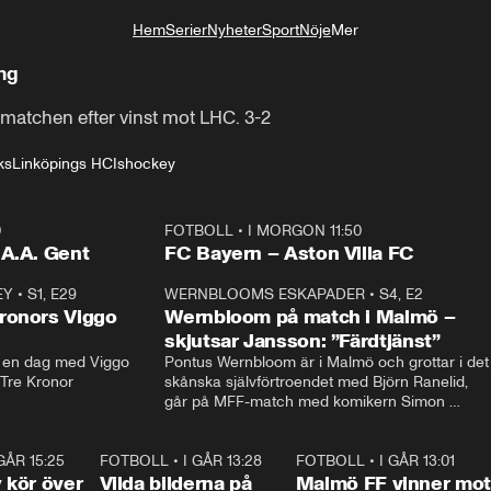
Hem
Serier
Nyheter
Sport
Nöje
Mer
Livsstil
ng
matchen efter vinst mot LHC. 3-2
ks
Linköpings HC
Ishockey
0
FOTBOLL
•
I MORGON 11:50
Plus
.A.A. Gent
FC Bayern – Aston Villa FC
EY
•
S1, E29
17:38
WERNBLOOMS ESKAPADER
•
S4, E2
38:2
ronors Viggo
Wernbloom på match i Malmö –
skjutsar Jansson: ”Färdtjänst”
en dag med Viggo 
Pontus Wernbloom är i Malmö och grottar i det 
 Tre Kronor
skånska självförtroendet med Björn Ranelid, 
går på MFF-match med komikern Simon 
”Chippen” Svensson och hjälper skadade 
stjärnbacken Pontus Jansson hem. 
 GÅR 15:25
1:31
FOTBOLL
•
I GÅR 13:28
0:22
FOTBOLL
•
I GÅR 13:01
1:3
kör över
Vilda bilderna på
Malmö FF vinner mot