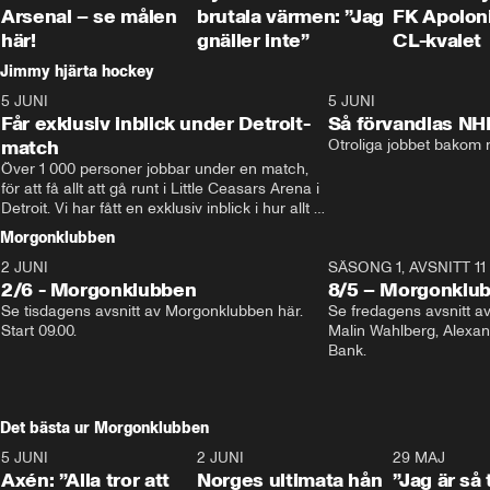
Arsenal – se målen
brutala värmen: ”Jag
FK Apoloni
här!
gnäller inte”
CL-kvalet
Jimmy hjärta hockey
5 JUNI
11:14
5 JUNI
Får exklusiv inblick under Detroit-
Så förvandlas NH
match
Otroliga jobbet bakom r
Över 1 000 personer jobbar under en match, 
för att få allt att gå runt i Little Ceasars Arena i 
Detroit. Vi har fått en exklusiv inblick i hur allt 
fungerar inför och under match i världens 
Morgonklubben
bästa hockeyliga
2 JUNI
SÄSONG 1, AVSNITT 11
2/6 - Morgonklubben
8/5 – Morgonklu
Se tisdagens avsnitt av Morgonklubben här. 
Se fredagens avsnitt 
Start 09.00. 
Malin Wahlberg, Alexa
Bank. 
Det bästa ur Morgonklubben
5 JUNI
0:44
2 JUNI
0:26
29 MAJ
Axén: ”Alla tror att
Norges ultimata hån
”Jag är så 