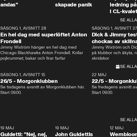
andas”
skapade panik
ledning på 
i CL-kvale
SE ALLA
8
SÄSONG 1, AVSNITT 28
20:38
SÄSONG 1, AVSNITT 2
Plus
En hel dag med superlöftet Anton
Dick & Jimmy test
Frondell
chockas av skill
Jimmy Wixtröm hänger en hel dag med 
Jimmy Wixtröm och Dick
Chicago Blackhawks Anton Frondell. Kollar 
på klubbor och åkyta, r
pojkrummet, bakar och firar farfar
skridskor 
SE ALLA
SÄSONG 1, AVSNITT 15
22 MAJ
26/5 - Morgonklubben
22/5 - Morgonkl
Se tisdagens avsnitt av Morgonklubben här. 
Se fredagens avsnitt a
Start 09.00. 
Start 09.00. 
SE ALLA
3
19 MAJ
0:39
19 MAJ
0:34
12 MAJ
Guidetti: ”Nej, nej,
John Guidettis
Wernbloom