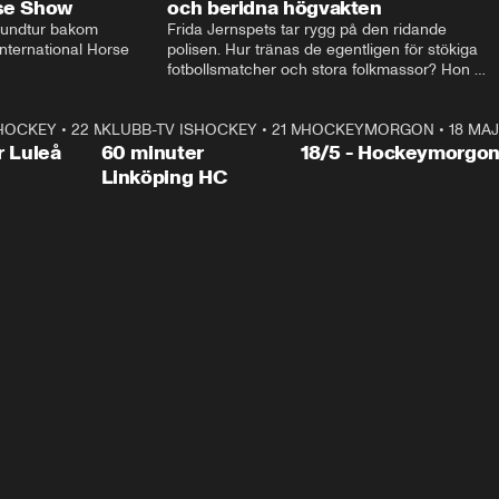
rse Show
och beridna högvakten
rundtur bakom 
Frida Jernspets tar rygg på den ridande 
ternational Horse 
polisen. Hur tränas de egentligen för stökiga 
fotbollsmatcher och stora folkmassor? Hon 
hälsar även på hos beridna högvakten, som 
den här dagen ska byta av högvakten, som 
SHOCKEY
1:00:28
•
22 MAJ
KLUBB-TV ISHOCKEY
vaktar slottet.
1:00:18
•
21 MAJ
HOCKEYMORGON
•
18 MAJ
Plus
r Luleå
60 minuter
18/5 - Hockeymorgo
Linköping HC