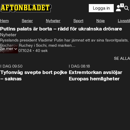
Logga in
Hem
Serier
Nyheter
Sport
Nöje
Livsstil
Putins palats är borta – rädd för ukrainska drönare
Nyheter
Rysslands president Vladimir Putin har jämnat ett av sina favoritpalats, 
Bocharov Ruchey i Sochi, med marken.

Se mer
För ett år sedan fanns palatset, men nu är det bara grus kvar på 
Nyheter
•
07.10.24
•
40 sek
fastigheten med utsikt över Svarta havet.
SE ALLA
I DAG 09:50
0:53
I DAG 08:18
Tyfonvåg svepte bort pojke
Extremtorkan avslöjar
– saknas
Europas hemligheter