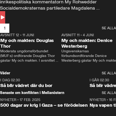
inrikespolitiska kommentatorn My Rohwedder 
Socialdemokraternas partiledare Magdalena 
Andersson till svars.
1
SE ALLA
AVSNITT 12
•
11 JUNI
26:27
AVSNITT 11
•
4 JUNI
2
My och makten: Douglas
My och makten: Denice
Thor
Westerberg
Moderata ungdomsförbundet 
Ungsvenskarnas 
(MUF:s) ordförande Douglas Thor 
förbundsordförande Denice 
gästar My och makten. I avsnittet 
Westerberg gästar My och makten.
diskuteras tonårsutvisningarna och 
avsnittet diskuteras migrationsfrå
hur Moderaterna ska locka väljare till 
och hur SD ska locka kvinnliga 
Väder
SE ALLA
valet i höst. 
väljare. 
I DAG 02:30
1:06
I GÅR 02:30
Så blir vädret där du bor
Så blir vädr
Senaste om konflikten i Mellanöstern
SE ALLA
NYHETER
•
17 FEB. 2025
0:45
NYHETER
•
16 F
500 dagar av krig i Gaza – se förödelsen
Nya vapen ti