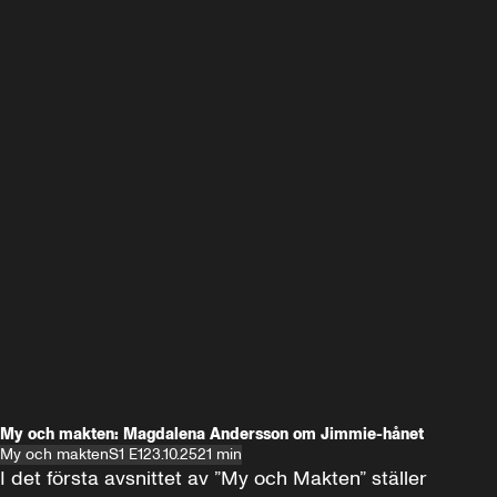
My och makten: Magdalena Andersson om Jimmie-hånet
My och makten
S1 E1
23.10.25
21 min
I det första avsnittet av ”My och Makten” ställer 