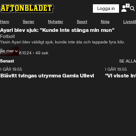
Logga in
Hem
Serier
Nyheter
Sport
Nöje
Livsstil
Ayari blev sjuk: ”Kunde inte stänga min mun”
Fotboll
Yasin Ayari blev väldigt sjuk, kunde inte äta och tappade fyra kilo.

Se mer
Innan matchen mot Chelsea kunde han bara dricka och få i sig soppa
Fotboll
•
08.10.24
•
49 sek
Senast
SE ALLA
I GÅR 19:55
0:29
I GÅR 19:55
Blåvitt tvingas utrymma Gamla Ullevi
”Vi visste 