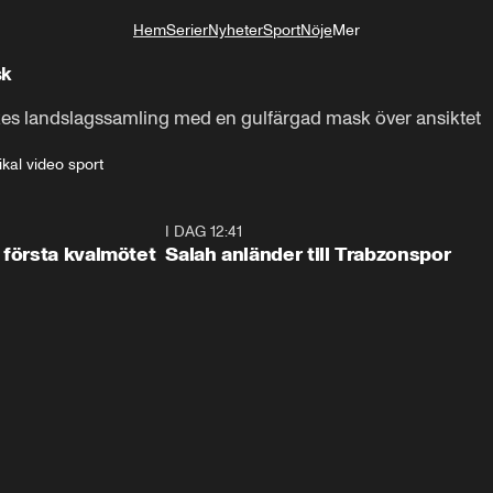
Hem
Serier
Nyheter
Sport
Nöje
Mer
Livsstil
sk
rikes landslagssamling med en gulfärgad mask över ansiktet
ikal video sport
2:17
I DAG 12:41
0:4
 första kvalmötet
Salah anländer till Trabzonspor