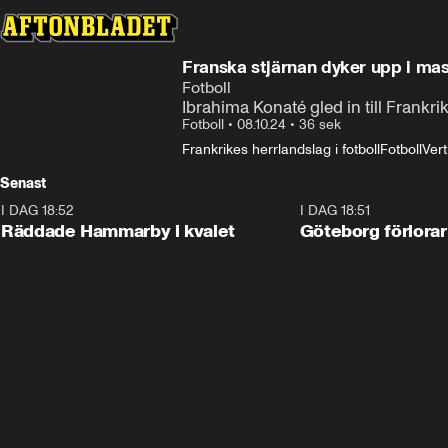
Franska stjärnan dyker upp i ma
Fotboll
Ibrahima Konaté gled in till Frank
Fotboll
•
08.10.24
•
36 sek
Frankrikes herrlandslag i fotboll
Fotboll
Vert
Senast
I DAG 18:52
2:17
I DAG 18:51
Räddade Hammarby i kvalet
Göteborg förlorar