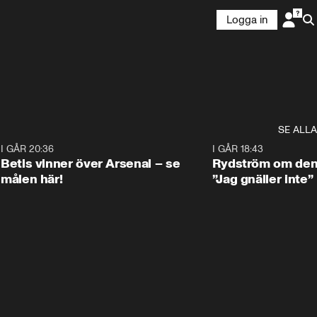
Logga in
SE ALLA
2
I GÅR 20:36
1:30
I GÅR 18:43
Betis vinner över Arsenal – se
Rydström om den 
målen här!
”Jag gnäller inte”