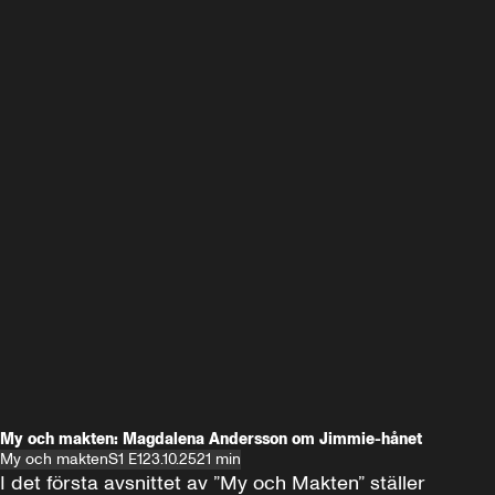
My och makten: Magdalena Andersson om Jimmie-hånet
My och makten
S1 E1
23.10.25
21 min
I det första avsnittet av ”My och Makten” ställer 