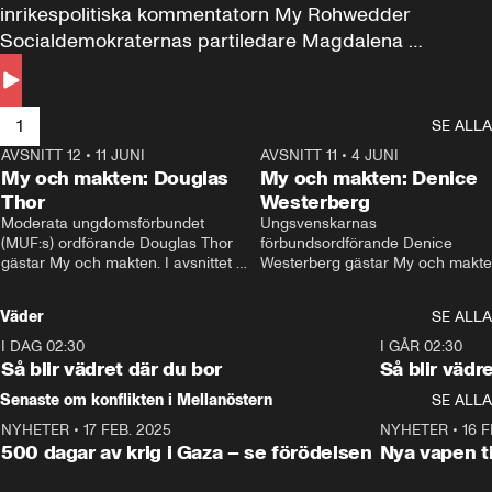
inrikespolitiska kommentatorn My Rohwedder 
Socialdemokraternas partiledare Magdalena 
Andersson till svars.
1
SE ALLA
AVSNITT 12
•
11 JUNI
26:27
AVSNITT 11
•
4 JUNI
2
My och makten: Douglas
My och makten: Denice
Thor
Westerberg
Moderata ungdomsförbundet 
Ungsvenskarnas 
(MUF:s) ordförande Douglas Thor 
förbundsordförande Denice 
gästar My och makten. I avsnittet 
Westerberg gästar My och makten.
diskuteras tonårsutvisningarna och 
avsnittet diskuteras migrationsfrå
hur Moderaterna ska locka väljare till 
och hur SD ska locka kvinnliga 
Väder
SE ALLA
valet i höst. 
väljare. 
I DAG 02:30
1:06
I GÅR 02:30
Så blir vädret där du bor
Så blir vädr
Senaste om konflikten i Mellanöstern
SE ALLA
NYHETER
•
17 FEB. 2025
0:45
NYHETER
•
16 F
500 dagar av krig i Gaza – se förödelsen
Nya vapen ti