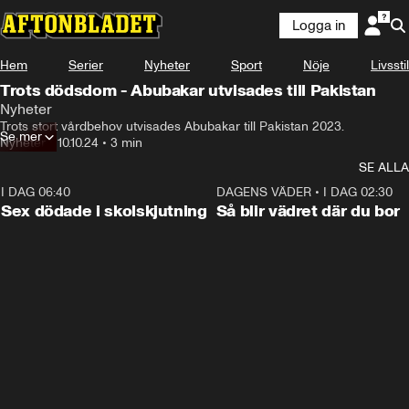
Logga in
Hem
Serier
Nyheter
Sport
Nöje
Livsstil
Trots dödsdom - Abubakar utvisades till Pakistan
Nyheter
Jag tänkte höra om jag kunde få

Trots stort vårdbehov utvisades Abubakar till Pakistan 2023.
Se mer
prata lite med Abubakar.
Nyheter
•
10.10.24
•
3 min
SE ALLA
I DAG 06:40
0:47
DAGENS VÄDER
•
I DAG 02:30
Sex dödade i skolskjutning
Så blir vädret där du bor