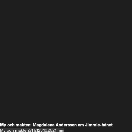
My och makten: Magdalena Andersson om Jimmie-hånet
My och makten
S1 E1
23.10.25
21 min