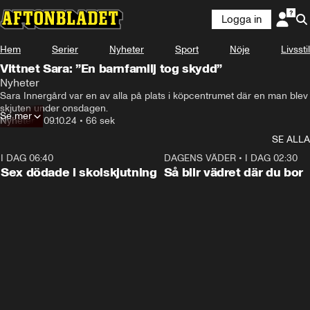
Logga in
Hem
Serier
Nyheter
Sport
Nöje
Livsstil
Vittnet Sara: ”En barnfamilj tog skydd”
Nyheter
Sara Innergård var en av alla på plats i köpcentrumet där en man blev 
skjuten under onsdagen.
Se mer
Nyheter
•
09.10.24
•
66 sek
SE ALLA
I DAG 06:40
0:47
DAGENS VÄDER
•
I DAG 02:30
Sex dödade i skolskjutning
Så blir vädret där du bor