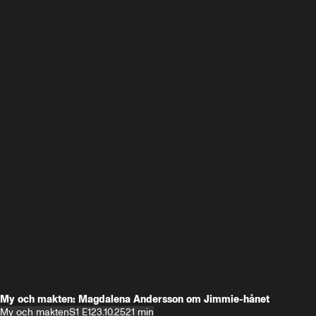
My och makten: Magdalena Andersson om Jimmie-hånet
My och makten
S1 E1
23.10.25
21 min