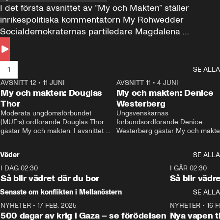
I det första avsnittet av ”My och Makten” ställer 
inrikespolitiska kommentatorn My Rohwedder 
Socialdemokraternas partiledare Magdalena 
Andersson till svars.
1
SE ALLA
AVSNITT 12
•
11 JUNI
26:27
AVSNITT 11
•
4 JUNI
2
My och makten: Douglas
My och makten: Denice
Thor
Westerberg
Moderata ungdomsförbundet 
Ungsvenskarnas 
(MUF:s) ordförande Douglas Thor 
förbundsordförande Denice 
gästar My och makten. I avsnittet 
Westerberg gästar My och makten.
diskuteras tonårsutvisningarna och 
avsnittet diskuteras migrationsfrå
hur Moderaterna ska locka väljare till 
och hur SD ska locka kvinnliga 
Väder
SE ALLA
valet i höst. 
väljare. 
I DAG 02:30
1:06
I GÅR 02:30
Så blir vädret där du bor
Så blir vädr
Senaste om konflikten i Mellanöstern
SE ALLA
NYHETER
•
17 FEB. 2025
0:45
NYHETER
•
16 F
500 dagar av krig i Gaza – se förödelsen
Nya vapen ti