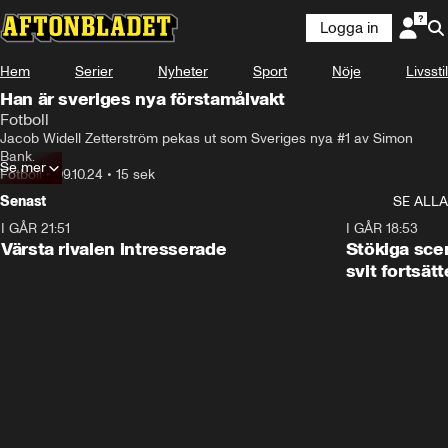
Logga in
Hem
Serier
Nyheter
Sport
Nöje
Livsstil
Han är sveriges nya förstamålvakt
Fotboll
Jacob Widell Zetterström pekas ut som Sveriges nya #1 av Simon 
Bank.
Se mer
Fotboll
•
09.10.24
•
15 sek
Senast
SE ALLA
I GÅR 21:51
0:31
I GÅR 18:53
Värsta rivalen intresserade
Stökiga sce
svit fortsätt