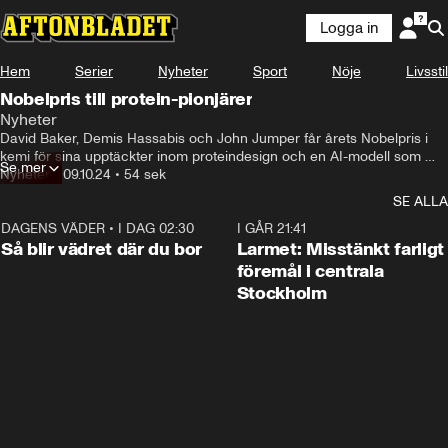
Logga in
Hem
Serier
Nyheter
Sport
Nöje
Livsstil
Nobelpris till protein-pionjärer
Nyheter
David Baker, Demis Hassabis och John Jumper får årets Nobelpris i 
kemi för sina upptäckter inom proteindesign och en AI-modell som 
Se mer
förutser proteinstrukturer.
Nyheter
•
09.10.24
•
54 sek
SE ALLA
DAGENS VÄDER
•
I DAG 02:30
1:06
I GÅR 21:41
Så blir vädret där du bor
Larmet: Misstänkt farligt
föremål i centrala
Stockholm