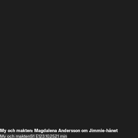
My och makten: Magdalena Andersson om Jimmie-hånet
My och makten
S1 E1
23.10.25
21 min