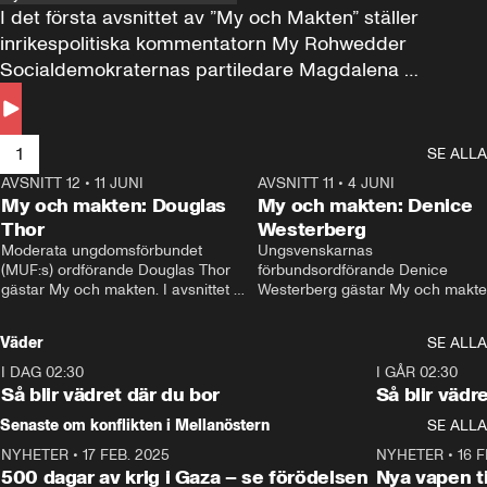
I det första avsnittet av ”My och Makten” ställer 
inrikespolitiska kommentatorn My Rohwedder 
Socialdemokraternas partiledare Magdalena 
Andersson till svars.
1
SE ALLA
AVSNITT 12
•
11 JUNI
26:27
AVSNITT 11
•
4 JUNI
2
My och makten: Douglas
My och makten: Denice
Thor
Westerberg
Moderata ungdomsförbundet 
Ungsvenskarnas 
(MUF:s) ordförande Douglas Thor 
förbundsordförande Denice 
gästar My och makten. I avsnittet 
Westerberg gästar My och makten.
diskuteras tonårsutvisningarna och 
avsnittet diskuteras migrationsfrå
hur Moderaterna ska locka väljare till 
och hur SD ska locka kvinnliga 
Väder
SE ALLA
valet i höst. 
väljare. 
I DAG 02:30
1:06
I GÅR 02:30
Så blir vädret där du bor
Så blir vädr
Senaste om konflikten i Mellanöstern
SE ALLA
NYHETER
•
17 FEB. 2025
0:45
NYHETER
•
16 F
500 dagar av krig i Gaza – se förödelsen
Nya vapen ti