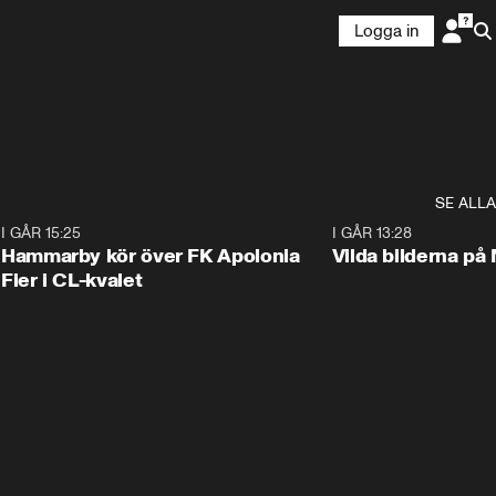
Logga in
SE ALLA
6
I GÅR 15:25
1:31
I GÅR 13:28
Hammarby kör över FK Apolonia
Vilda bilderna på
Fier i CL-kvalet