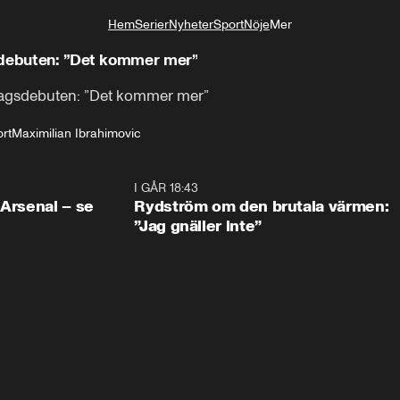
Hem
Serier
Nyheter
Sport
Nöje
Mer
Livsstil
sdebuten: ”Det kommer mer”
slagsdebuten: ”Det kommer mer”
ort
Maximilian Ibrahimovic
1:30
I GÅR 18:43
0:4
 Arsenal – se
Rydström om den brutala värmen:
”Jag gnäller inte”