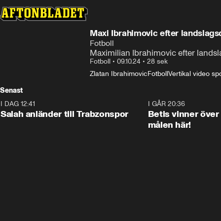
Maxi Ibrahimovic efter landslag
Fotboll
Maximilian Ibrahimovic efter land
Fotboll
•
09.10.24
•
28 sek
Zlatan Ibrahimovic
Fotboll
Vertikal video sp
Senast
I DAG 12:41
0:42
I GÅR 20:36
Salah anländer till Trabzonspor
Betis vinner över
målen här!