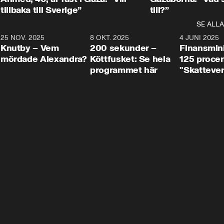
tillbaka till Sverige”
till?”
SE ALLA
3
25 NOV. 2025
31:05
8 OKT. 2025
4:29
4 JUNI 2025
Knutby – Vem
200 sekunder –
Finansmin
mördade Alexandra?
Köttfusket: Se hela
125 procent
programmet här
"Skattever
viktig uppg