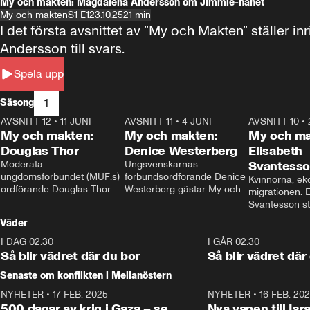
My och makten: Magdalena Andersson om Jimmie-hånet
My och makten
S1 E1
23.10.25
21 min
I det första avsnittet av ”My och Makten” ställe
Andersson till svars.
Spela upp
1
Säsong
AVSNITT 12
•
11 JUNI
26:27
AVSNITT 11
•
4 JUNI
23:40
AVSNITT 10
•
My och makten:
My och makten:
My och ma
Douglas Thor
Denice Westerberg
Elisabeth
Moderata 
Ungsvenskarnas 
Svantess
ungdomsförbundet (MUF:s) 
förbundsordförande Denice 
Kvinnorna, ek
ordförande Douglas Thor 
Westerberg gästar My och 
migrationen. E
gästar My och makten. I 
makten. I avsnittet 
Svantesson stäl
avsnittet diskuteras 
diskuteras migrationsfrågan 
när finansmini
Väder
tonårsutvisningarna och hur 
och hur SD ska locka 
Moderaterna ska locka 
kvinnliga väljare. 
I DAG 02:30
1:06
I GÅR 02:30
väljare till valet i höst. 
Så blir vädret där du bor
Så blir vädret där
Senaste om konflikten i Mellanöstern
NYHETER
•
17 FEB. 2025
0:45
NYHETER
•
16 FEB. 20
500 dagar av krig i Gaza – se
Nya vapen till Isr