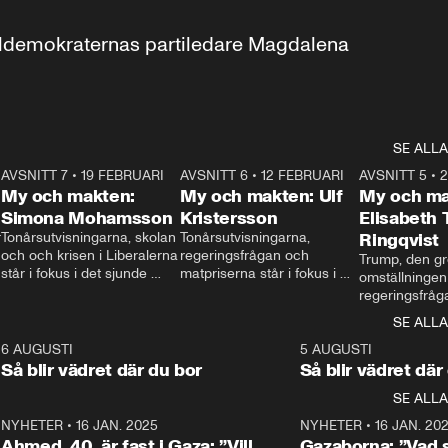
aldemokraternas partiledare Magdalena 
SE ALLA
7
AVSNITT 7
•
19 FEBRUARI
24:30
AVSNITT 6
•
12 FEBRUARI
27:30
AVSNITT 5
•
My och makten:
My och makten: Ulf
My och ma
Simona Mohamsson
Kristersson
Elisabeth
 
Tonårsutvisningarna, skolan 
Tonårsutvisningarna, 
Ringqvist
och och krisen i Liberalerna 
regeringsfrågan och 
Trump, den gr
står i fokus i det sjunde 
matpriserna står i fokus i 
omställningen
avsnittet av ”My och 
det sjätte avsnittet av ”My 
regeringsfråga
makten”. Se när 
och makten”. Se när 
centrum i det 
SE ALLA
Aftonbladets inrikespolitiska 
Aftonbladets inrikespolitiska 
avsnittet av ”
kommentator My 
kommentator My 
6
6 AUGUSTI
1:06
5 AUGUSTI
Makten”. Se nä
Rohwedder ställer 
Rohwedder ställer 
Så blir vädret där du bor
Så blir vädret där
Aftonbladets in
utbildnings- och 
statsminister Ulf Kristersson 
kommentator 
SE ALLA
integrationsminister Simona 
till svars.
Rohwedder stäl
Mohamsson till svars.
Centerpartiets
2
NYHETER
•
16 JAN. 2025
1:01
NYHETER
•
16 JAN. 20
Thand Ring till
Ahmed, 40, är fast i Gaza: ”Vill
Gazaborna: ”Vad s