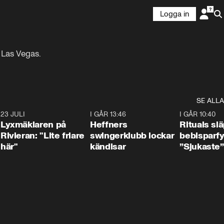
Logga in
 Las Vegas.

SE ALLA
7
23 JULI
2:02
I GÅR 13:46
0:55
I GÅR 10:40
Lyxmäklaren på
Heffners
Rituals sl
Rivieran: "Lite friare
swingerklubb lockar
bebisparf
här"
kändisar
”Sjukaste”