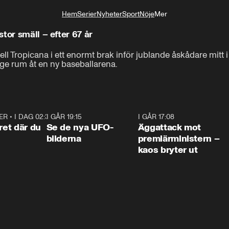
Hem
Serier
Nyheter
Sport
Nöje
Mer
Livsstil
tor smäll – efter 67 år
ell Tropicana i ett enormt brak inför jublande åskådare mitt i
a ge rum åt en ny baseballarena.
ER
•
I DAG 02:30
1:06
I GÅR 19:15
0:36
I GÅR 17:08
0:3
ret där du
Se de nya UFO-
Äggattack mot
bilderna
premiärministern –
kaos bryter ut