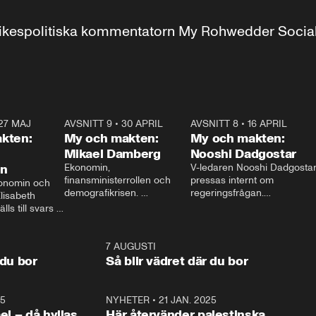
r inrikespolitiska kommentatorn My Rohwedder Soci
27 MAJ
3:51
AVSNITT 9
•
30 APRIL
24:00
AVSNITT 8
•
16 APRIL
25:1
kten:
My och makten:
My och makten:
Mikael Damberg
Nooshi Dadgostar
on
Ekonomin, 
V-ledaren Nooshi Dadgostar
finansministerrollen och 
pressas internt om 
onomin och 
demografikrisen. 
regeringsfrågan.

lisabeth 
Oppositionen ställs till svars 
I Aftonbladets 
ls till svars 
när Socialdemokraternas 
partiledarutfrågning ”My 
stern gästar 
Mikael Damberg gästar My 
och Makten” sätter hon ner 
My och Makten. 
och Makten. 
foten mot kritikerna:

1:06
7 AUGUSTI
1:0
– Vi ställer upp i val. Ska vi 
 du bor
Så blir vädret där du bor
vara med så sitter vi förstås 
25
1:22
NYHETER
•
21 JAN. 2025
0:5
ael – då hyllas
Här återvänder palestinska