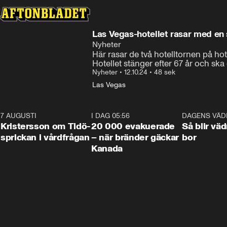
Las Vegas-hotellet rasar med en s
Nyheter
Här rasar de två hotelltornen på hot
Hotellet stänger efter 67 år och sk
Nyheter
•
12.10.24
•
48 sek
Las Vegas
7 AUGUSTI
0:42
I DAG 05:56
0:38
DAGENS VÄD
Kristersson om Tidö-
20 000 evakuerade
Så blir väd
sprickan i vårdfrågan
– när bränder gäckar
bor
Kanada