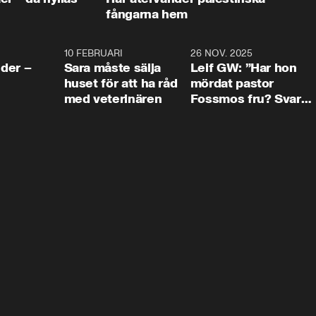
fångarna hem
4:24
10 FEBRUARI
4:13
26 NOV. 2025
8:1
der –
Sara måste sälja
Leif GW: ”Har hon
huset för att ha råd
mördat pastor
med veterinären
Fossmos fru? Svar
nej.”