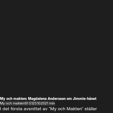
My och makten: Magdalena Andersson om Jimmie-hånet
My och makten
S1 E1
23.10.25
21 min
I det första avsnittet av ”My och Makten” ställer 