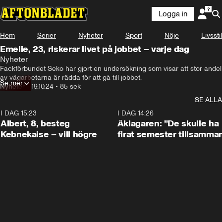
Logga in
Hem
Serier
Nyheter
Sport
Nöje
Livsstil
Emelie, 23, riskerar livet på jobbet – varje dag
Nyheter
Fackförbundet Seko har gjort en undersökning som visar att stor andel 
av vägarbetarna är rädda för att gå till jobbet.
Se mer
Nyheter
•
19.10.24
•
85 sek
SE ALLA
I DAG 15:23
0:54
I DAG 14:26
Albert, 8, besteg
Åklagaren: ”De skulle ha
Kebnekaise – vill högre
firat semester tillsamma