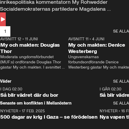
inrikespolitiska kommentatorn My Rohwedder 
Socialdemokraternas partiledare Magdalena 
Andersson till svars.
1
SE ALLA
AVSNITT 12
•
11 JUNI
26:27
AVSNITT 11
•
4 JUNI
2
My och makten: Douglas
My och makten: Denice
Thor
Westerberg
Moderata ungdomsförbundet 
Ungsvenskarnas 
(MUF:s) ordförande Douglas Thor 
förbundsordförande Denice 
gästar My och makten. I avsnittet 
Westerberg gästar My och makten.
diskuteras tonårsutvisningarna och 
avsnittet diskuteras migrationsfrå
hur Moderaterna ska locka väljare till 
och hur SD ska locka kvinnliga 
Väder
SE ALLA
valet i höst. 
väljare. 
I DAG 02:30
1:06
I GÅR 02:30
Så blir vädret där du bor
Så blir vädr
Senaste om konflikten i Mellanöstern
SE ALLA
NYHETER
•
17 FEB. 2025
0:45
NYHETER
•
16 F
500 dagar av krig i Gaza – se förödelsen
Nya vapen ti