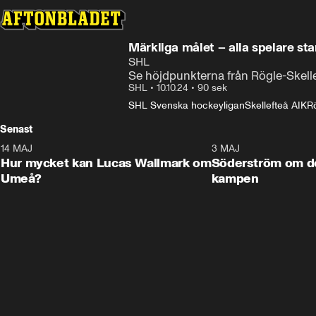
Märkliga målet – alla spelare st
SHL
Se höjdpunkterna från Rögle-Skelle
SHL
•
10.10.24
•
90 sek
SHL Svenska hockeyligan
Skellefteå AIK
R
Senast
14 MAJ
1:18
3 MAJ
Plus
Hur mycket kan Lucas Wallmark om
Söderström om d
Umeå?
kampen