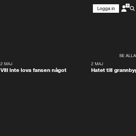
Logga in
SE ALLA
9
2 MAJ
0:33
2 MAJ
Vill inte lova fansen något
Hatet till grannb