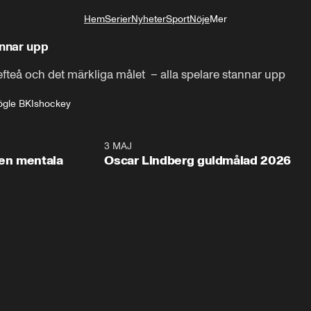
Hem
Serier
Nyheter
Sport
Nöje
Mer
Livsstil
annar upp
fteå och det märkliga målet  – alla spelare stannar upp
ögle BK
Ishockey
2:26
3 MAJ
1:0
en mentala
Oscar Lindberg guldmålad 2026