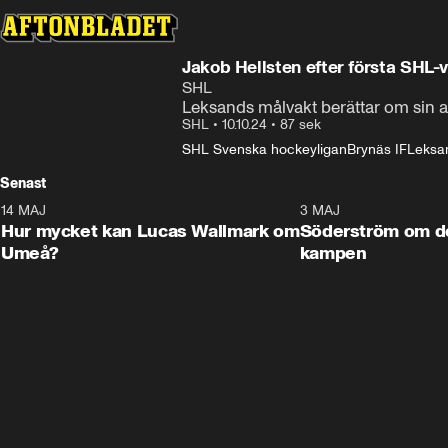
Jakob Hellsten efter första SHL-
SHL
Leksands målvakt berättar om sin a
SHL
•
10.10.24
•
87 sek
SHL Svenska hockeyligan
Brynäs IF
Leksa
Senast
14 MAJ
1:18
3 MAJ
Plus
Hur mycket kan Lucas Wallmark om
Söderström om d
Umeå?
kampen