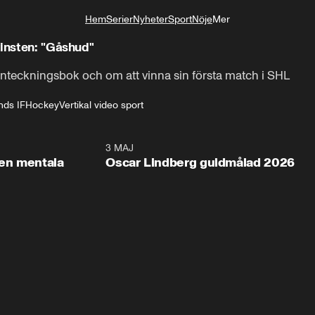
Hem
Serier
Nyheter
Sport
Nöje
Mer
Livsstil
vinsten: "Gåshud"
nteckningsbok och om att vinna sin första match i SHL
nds IF
Hockey
Vertikal video sport
2:26
3 MAJ
1:0
en mentala
Oscar Lindberg guldmålad 2026