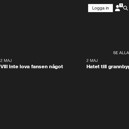
Logga in
SE ALLA
9
2 MAJ
0:33
2 MAJ
Vill inte lova fansen något
Hatet till grannb