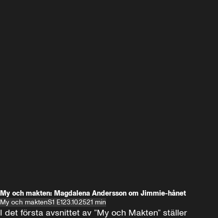
My och makten: Magdalena Andersson om Jimmie-hånet
My och makten
S1 E1
23.10.25
21 min
I det första avsnittet av ”My och Makten” ställer 