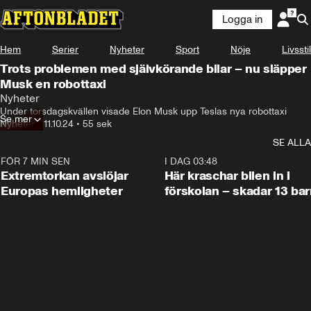
Logga in
Hem
Serier
Nyheter
Sport
Nöje
Livsstil
Trots problemen med självkörande bilar – nu släpper
Musk en robottaxi
Nyheter
Under torsdagskvällen visade Elon Musk upp Teslas nya robottaxi
Se mer
Nyheter
•
11.10.24
•
55 sek
SE ALLA
FÖR 7 MIN SEN
0:53
I DAG 03:48
Extremtorkan avslöjar
Här kraschar bilen in i
Europas hemligheter
förskolan – skadar 13 bar