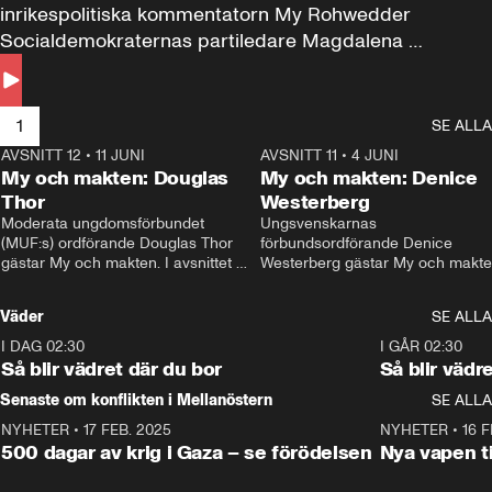
inrikespolitiska kommentatorn My Rohwedder 
Socialdemokraternas partiledare Magdalena 
Andersson till svars.
1
SE ALLA
AVSNITT 12
•
11 JUNI
26:27
AVSNITT 11
•
4 JUNI
2
My och makten: Douglas
My och makten: Denice
Thor
Westerberg
Moderata ungdomsförbundet 
Ungsvenskarnas 
(MUF:s) ordförande Douglas Thor 
förbundsordförande Denice 
gästar My och makten. I avsnittet 
Westerberg gästar My och makten.
diskuteras tonårsutvisningarna och 
avsnittet diskuteras migrationsfrå
hur Moderaterna ska locka väljare till 
och hur SD ska locka kvinnliga 
Väder
SE ALLA
valet i höst. 
väljare. 
I DAG 02:30
1:06
I GÅR 02:30
Så blir vädret där du bor
Så blir vädr
Senaste om konflikten i Mellanöstern
SE ALLA
NYHETER
•
17 FEB. 2025
0:45
NYHETER
•
16 F
500 dagar av krig i Gaza – se förödelsen
Nya vapen ti