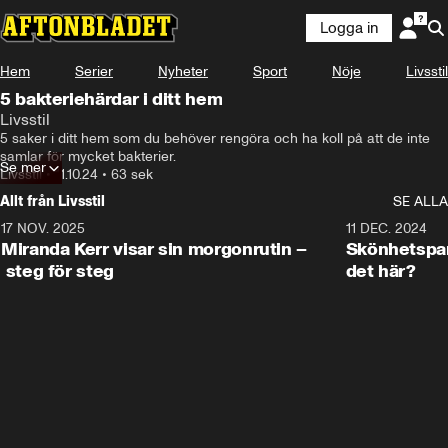
Logga in
Hem
Serier
Nyheter
Sport
Nöje
Livsstil
5 bakteriehärdar i ditt hem
Livsstil
5 saker i ditt hem som du behöver rengöra och ha koll på att de inte 
samlar för mycket bakterier.
Se mer
Livsstil
•
11.10.24
•
63 sek
Allt från Livsstil
SE ALLA
17 NOV. 2025
1:33
11 DEC. 2024
Miranda Kerr visar sin morgonrutin –
Skönhetspan
steg för steg
det här?