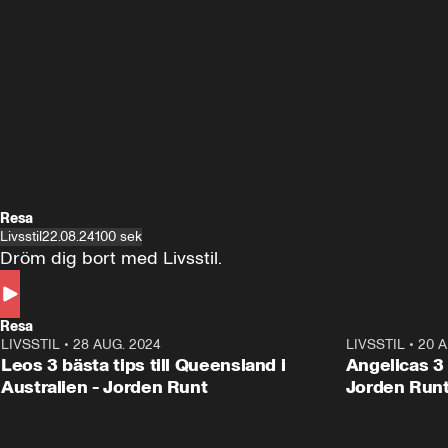
Resa
Livsstil
22.08.24
100 sek
Dröm dig bort med Livsstil.
Resa
LIVSSTIL
•
28 AUG. 2024
1:36
LIVSSTIL
•
20 A
Leos 3 bästa tips till Queensland i
Angelicas 3 
Australien - Jorden Runt
Jorden Run