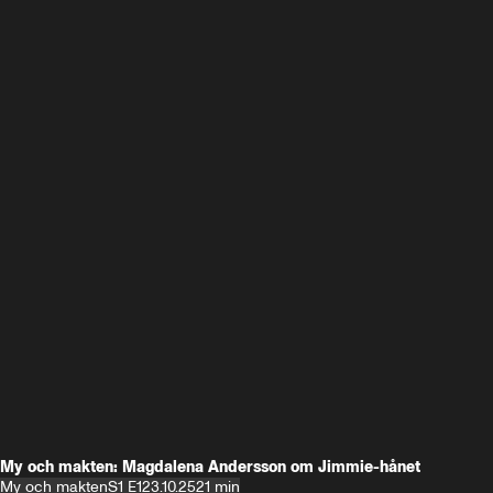
My och makten: Magdalena Andersson om Jimmie-hånet
My och makten
S1 E1
23.10.25
21 min