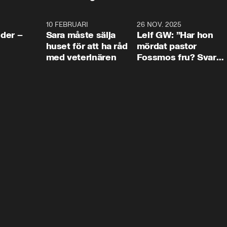
4:24
10 FEBRUARI
4:13
26 NOV. 2025
8:1
der –
Sara måste sälja
Leif GW: ”Har hon
huset för att ha råd
mördat pastor
med veterinären
Fossmos fru? Svar
nej.”