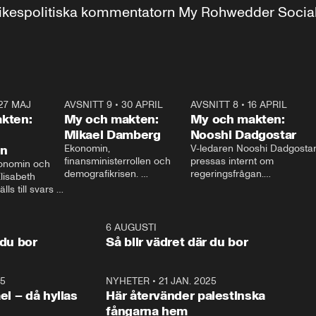
r inrikespolitiska kommentatorn My Rohwedder Soci
27 MAJ
3:51
AVSNITT 9
•
30 APRIL
24:00
AVSNITT 8
•
16 APRIL
25:1
kten:
My och makten:
My och makten:
Mikael Damberg
Nooshi Dadgostar
on
Ekonomin, 
V-ledaren Nooshi Dadgostar
finansministerrollen och 
pressas internt om 
onomin och 
demografikrisen. 
regeringsfrågan.

lisabeth 
Oppositionen ställs till svars 
I Aftonbladets 
ls till svars 
när Socialdemokraternas 
partiledarutfrågning ”My 
stern gästar 
Mikael Damberg gästar My 
och Makten” sätter hon ner 
My och Makten. 
och Makten. 
foten mot kritikerna:

1:06
6 AUGUSTI
1:0
– Vi ställer upp i val. Ska vi 
 du bor
Så blir vädret där du bor
vara med så sitter vi förstås 
25
1:22
NYHETER
•
21 JAN. 2025
0:5
ael – då hyllas
Här återvänder palestinska
fångarna hem