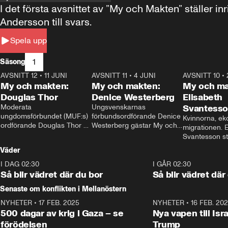
I det första avsnittet av ”My och Makten” ställe
Andersson till svars.
Spela upp
1
Säsong
AVSNITT 12
•
11 JUNI
26:27
AVSNITT 11
•
4 JUNI
23:40
AVSNITT 10
•
My och makten:
My och makten:
My och ma
Douglas Thor
Denice Westerberg
Elisabeth
Moderata 
Ungsvenskarnas 
Svantess
ungdomsförbundet (MUF:s) 
förbundsordförande Denice 
Kvinnorna, ek
ordförande Douglas Thor 
Westerberg gästar My och 
migrationen. E
gästar My och makten. I 
makten. I avsnittet 
Svantesson stäl
avsnittet diskuteras 
diskuteras migrationsfrågan 
när finansmini
Väder
tonårsutvisningarna och hur 
och hur SD ska locka 
Moderaterna ska locka 
kvinnliga väljare. 
I DAG 02:30
1:06
I GÅR 02:30
väljare till valet i höst. 
Så blir vädret där du bor
Så blir vädret där
Senaste om konflikten i Mellanöstern
NYHETER
•
17 FEB. 2025
0:45
NYHETER
•
16 FEB. 20
500 dagar av krig i Gaza – se
Nya vapen till Isr
förödelsen
Trump