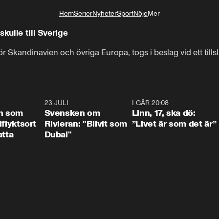
Hem
Serier
Nyheter
Sport
Nöje
Mer
Livsstil
kulle till Sverige
r Skandinavien och övriga Europa, togs i beslag vid ett tillsl
1:24
23 JULI
1:42
I GÅR 20:08
4:3
n som
Svensken om
Linn, 17, ska dö:
llflyktsort
Rivieran: "Blivit som
”Livet är som det är”
atta
Dubai"