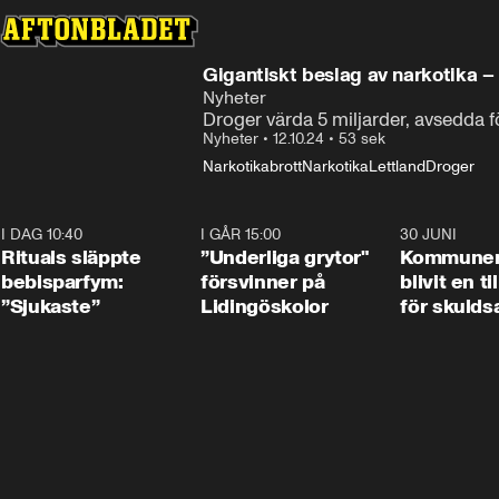
Gigantiskt beslag av narkotika – s
Nyheter
Droger värda 5 miljarder, avsedda fö
Nyheter
•
12.10.24
•
53 sek
Narkotikabrott
Narkotika
Lettland
Droger
I DAG 10:40
1:01
I GÅR 15:00
1:07
30 JUNI
Rituals släppte
”Underliga grytor"
Kommune
bebisparfym:
försvinner på
blivit en ti
”Sjukaste”
Lidingöskolor
för skulds