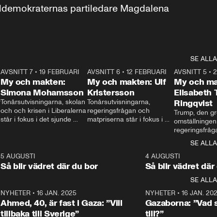
aldemokraternas partiledare Magdalena 
SE ALLA
7
AVSNITT 7
•
19 FEBRUARI
24:30
AVSNITT 6
•
12 FEBRUARI
27:30
AVSNITT 5
•
My och makten:
My och makten: Ulf
My och ma
Simona Mohamsson
Kristersson
Elisabeth
 
Tonårsutvisningarna, skolan 
Tonårsutvisningarna, 
Ringqvist
och och krisen i Liberalerna 
regeringsfrågan och 
Trump, den gr
står i fokus i det sjunde 
matpriserna står i fokus i 
omställningen
avsnittet av ”My och 
det sjätte avsnittet av ”My 
regeringsfråga
makten”. Se när 
och makten”. Se när 
centrum i det 
SE ALLA
Aftonbladets inrikespolitiska 
Aftonbladets inrikespolitiska 
avsnittet av ”
kommentator My 
kommentator My 
6
5 AUGUSTI
1:06
4 AUGUSTI
Makten”. Se nä
Rohwedder ställer 
Rohwedder ställer 
Så blir vädret där du bor
Så blir vädret där
Aftonbladets in
utbildnings- och 
statsminister Ulf Kristersson 
kommentator 
SE ALLA
integrationsminister Simona 
till svars.
Rohwedder stäl
Mohamsson till svars.
Centerpartiets
2
NYHETER
•
16 JAN. 2025
1:01
NYHETER
•
16 JAN. 20
Thand Ring till
Ahmed, 40, är fast i Gaza: ”Vill
Gazaborna: ”Vad s
tillbaka till Sverige”
till?”