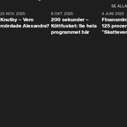
SE ALLA
3
25 NOV. 2025
31:05
8 OKT. 2025
4:29
4 JUNI 2025
Knutby – Vem
200 sekunder –
Finansmin
mördade Alexandra?
Köttfusket: Se hela
125 procent
programmet här
"Skattever
viktig uppg