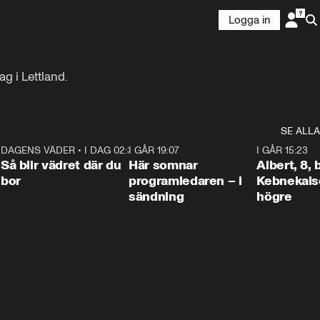
Logga in
ag i Lettland.
SE ALLA
6
DAGENS VÄDER
•
I DAG 02:30
1:06
I GÅR 19:07
0:45
I GÅR 15:23
Så blir vädret där du
Här somnar
Albert, 8,
bor
programledaren – i
Kebnekaise
sändning
högre