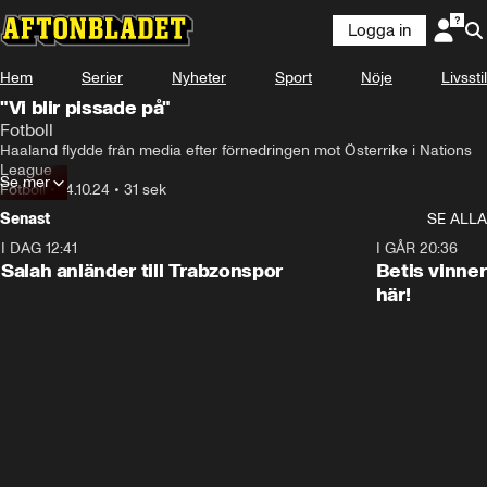
Logga in
Hem
Serier
Nyheter
Sport
Nöje
Livsstil
"Vi blir pissade på"
Fotboll
Haaland flydde från media efter förnedringen mot Österrike i Nations 
League
Se mer
Fotboll
•
14.10.24
•
31 sek
Senast
SE ALLA
I DAG 12:41
0:42
I GÅR 20:36
Salah anländer till Trabzonspor
Betis vinne
här!