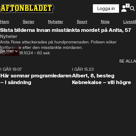
Logga in
Hem
Serier
Nyheter
Sport
Nöje
Livsstil
Sista bilderna innan misstänkta mordet på Anita, 57
Nyheter
Anita Rose attackerades på hundpromenaden. Polisen söker 
fortfarande efter den misstänkte mördaren.
Se mer
Nyheter
•
18.10.24
•
60 sek
SE ALLA
I GÅR 19:07
0:45
I GÅR 15:23
Här somnar programledaren
Albert, 8, besteg
– i sändning
Kebnekaise – vill högre