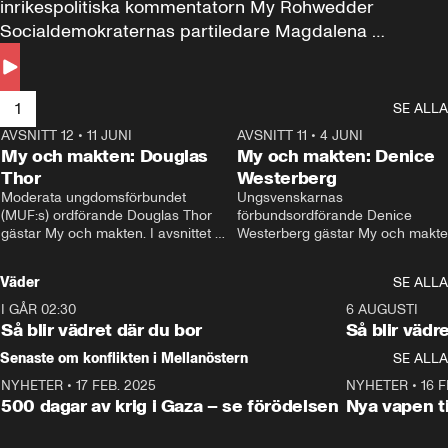
inrikespolitiska kommentatorn My Rohwedder 
Socialdemokraternas partiledare Magdalena 
Andersson till svars.
1
SE ALLA
AVSNITT 12
•
11 JUNI
26:27
AVSNITT 11
•
4 JUNI
2
My och makten: Douglas
My och makten: Denice
Thor
Westerberg
Moderata ungdomsförbundet 
Ungsvenskarnas 
(MUF:s) ordförande Douglas Thor 
förbundsordförande Denice 
gästar My och makten. I avsnittet 
Westerberg gästar My och makten.
diskuteras tonårsutvisningarna och 
avsnittet diskuteras migrationsfrå
hur Moderaterna ska locka väljare till 
och hur SD ska locka kvinnliga 
Väder
SE ALLA
valet i höst. 
väljare. 
I GÅR 02:30
1:06
6 AUGUSTI
Så blir vädret där du bor
Så blir vädr
Senaste om konflikten i Mellanöstern
SE ALLA
NYHETER
•
17 FEB. 2025
0:45
NYHETER
•
16 F
500 dagar av krig i Gaza – se förödelsen
Nya vapen ti