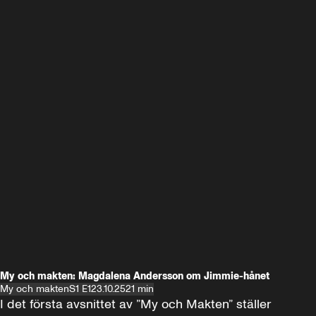
My och makten: Magdalena Andersson om Jimmie-hånet
My och makten
S1 E1
23.10.25
21 min
I det första avsnittet av ”My och Makten” ställer 