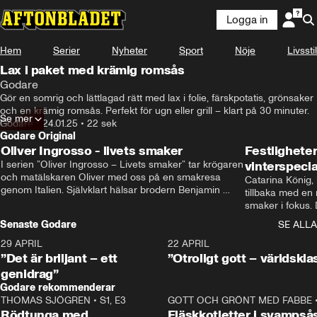
Logga in
Hem
Serier
Nyheter
Sport
Nöje
Livsstil
Lax i paket med krämig romsås
Godare
Gör en somrig och lättlagad rätt med lax i folie, färskpotatis, grönsaker 
och en krämig romsås. Perfekt för ugn eller grill – klart på 30 minuter.
Se mer
Godare
•
24.01.25
•
22 sek
Godare Original
Oliver Ingrosso - livets smaker
Festlighete
I serien ”Oliver Ingrosso – Livets smaker” tar krögaren 
vinterspecia
och matälskaren Oliver med oss på en smakresa 
Catarina König, 
genom Italien. Självklart hälsar brodern Benjamin 
tillbaka med en
Ingrosso på i Rom.
smaker i fokus. D
julfavoriter och 
Senaste Godare
SE ALLA
succé.
29 APRIL
0:50
22 APRIL
”Det är briljant – ett
”Otroligt gott – världskla
genidrag”
Godare rekommenderar
THOMAS SJÖGREN
•
S1, E3
13:56
GOTT OCH GRÖNT MED FABBE
Rödtunga med
Fläskkotletter i svampså