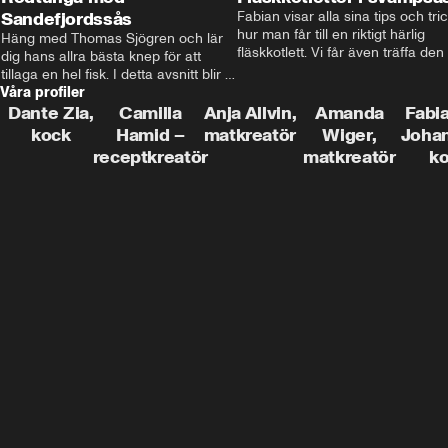
Sandefjordssås
Fabian visar alla sina tips och tric
hur man får till en riktigt härlig 
Häng med Thomas Sjögren och lär 
fläskkotlett. Vi får även träffa den 
dig hans allra bästa knep för att 
före detta schlagerkungen Fredrik
tillaga en hel fisk. I detta avsnitt blir 
som lämnat stan och sadlat om till
Våra profiler
de helstekt rödtunga med 
grisbonde på Gotland.
sandefjordssås och en magisk sallad 
Dante Zia,
Camilla
Anja Allvin,
Amanda
Fabia
på pepparrot och äpple.
kock
Hamid –
matkreatör
Wiger,
Joha
receptkreatör
matkreatör
k