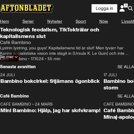
Logga in
Hem
Serier
Nyheter
Sport
Nöje
Livsstil
Teknologisk feodalism, TikTokträlar och
kapitalismens slut
Café Bambino
Lystrin lystring, you guys! Kapitalismens tid är slut! Men tyvärr har 
Karins socialistiska vision inte slagit in (Ursula K. Le Guin) och inte 
Se mer
heller Tones (Mad Max Fury). Istället är det ett ny-gammalt ekonomiskt 
Café Bambino
•
17.10.24
•
55 min
system som suger ut oss, med hjälp av oss själva. DEN 
Senaste avsnitten
SE ALLA
TEKNOLOGISKA FEODALISMEN!

I alla fall enligt Yanis Varoufakis, kändisekonom, politiker, författare och 
24 JULI
49:15
17 JULI
marxist, som i sin bok "Technofeudalism: What killed Capitalism?".
Bambino bokcirkel: Stjärnans ögonblick
Bambino bok
storm
Café Bambino
SE ALLA
CAFÉ BAMBINO
•
24 MARS
15:04
CAFÉ BAMBIN
Mini Bambino: Hjälp, jag har skrivkramp!
Café Bambin
Minaj-apolo