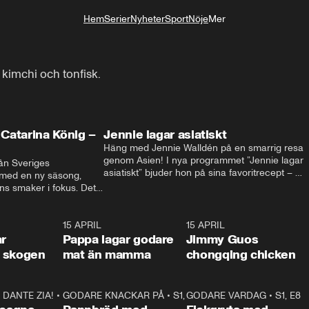
Hem
Serier
Nyheter
Sport
Nöje
Mer
Livsstil
t kimchi och tonfisk.
Catarina König –
Jennie lagar asiatiskt
Häng med Jennie Walldén på en smarrig resa 
genom Asien! I nya programmet ”Jennie lagar 
ån Sveriges 
asiatiskt” bjuder hon på sina favoritrecept – 
 med en ny säsong, 
från fräscha vietnamesiska sommarrullar till 
s smaker i fokus. Det 
krispig koreansk Bibimbap. Massor av smak, 
ingel, julfavoriter och 
smarta tips och matglädje utlovas!
rns fester till succé.
1:29
15 APRIL
0:53
15 APRIL
1:2
ar
Pappa lagar godare
Jimmy Guos
 i skogen
mat än mamma
chongqing chicken
DANTE ZIA!
16:10
•
GODARE KNACKAR PÅ
S1, E1
26:05
•
S1, E3
GODARE VARDAG
•
S1, E8
9:2