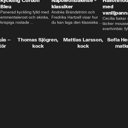
Kyckling Cordon
Napoleonbakelse -
Hallonmou
Bleu
klassiker
med
Panerad kyckling fylld med 
Andréa Brändström och 
vaniljpann
emmentalerost och skinka, 
Fredrika Hartzell visar hur 
Cecilia bakar e
krispiga rostade 
du kan laga den klassiska 
läcker mousse
salviapotatisar och hela 
napoleonbakelsen. En 
svartvinbär, fy
härligheten toppad med 
elegant och läcker efterrätt 
silkeslen vani
brynt smör och ärtor... Låter 
som imponerar vid varje 
gås –
Thomas Sjögren,
Mattias Larsson,
som vilar ova
Sofia He
det inte som en given succé 
tillfälle!
smulbotten. H
tör
kock
kock
matk
på middagsbordet i veckan? 
allting med va
Mattias visar dig alla tips 
vit chokladgrä
och trix för att du ska lyckas 
dig bästa tipse
med middagen.
dekorera en tår
snyggt!