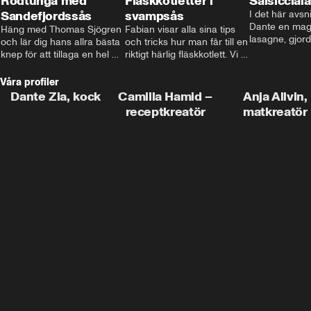
Rödtunga med
Fläskkotletter i
Salsiccial
Sandefjordssås
svampsås
I det här avsni
Dante en magi
Häng med Thomas Sjögren 
Fabian visar alla sina tips 
lasagne, gjord
och lär dig hans allra bästa 
och tricks hur man får till en 
med krämig b
knep för att tillaga en hel 
riktigt härlig fläskkotlett. Vi 
toppad med ma
fisk. I detta avsnitt blir de 
får även träffa den före 
Missa inte det
helstekt rödtunga med 
detta schlagerkungen 
Våra profiler
sandefjordssås och en 
Fredrik som lämnat stan 
Dante Zia, kock
Camilla Hamid –
Anja Allvin,
magisk sallad på pepparrot 
och sadlat om till grisbonde 
receptkreatör
matkreatör
och äpple.
på Gotland.