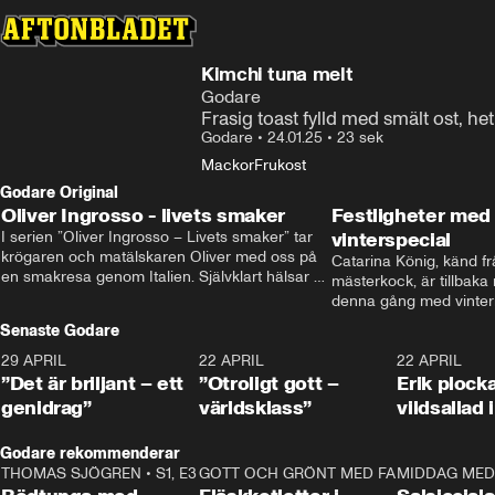
Kimchi tuna melt
Godare
Frasig toast fylld med smält ost, he
Godare
•
24.01.25
•
23 sek
Mackor
Frukost
Godare Original
Oliver Ingrosso - livets smaker
Festligheter med 
I serien ”Oliver Ingrosso – Livets smaker” tar 
vinterspecial
krögaren och matälskaren Oliver med oss på 
Catarina König, känd fr
en smakresa genom Italien. Självklart hälsar 
mästerkock, är tillbaka
brodern Benjamin Ingrosso på i Rom.
denna gång med vintern
blir småplock till glöggm
Senaste Godare
enkla knep som gör vinte
29 APRIL
0:50
22 APRIL
1:00
22 APRIL
”Det är briljant – ett
”Otroligt gott –
Erik plock
genidrag”
världsklass”
vildsallad
Godare rekommenderar
THOMAS SJÖGREN
•
S1, E3
13:56
GOTT OCH GRÖNT MED FABBE
12:17
MIDDAG MED 
•
S2, E2