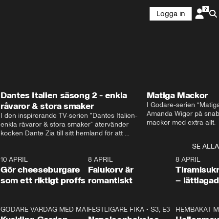
Logga in
Dantes Italien säsong 2 - enkla
Matiga Mackor
råvaror & stora smaker
I Godare-serien “Matig
Amanda Wiger på snabb
I den inspirerande TV-serien "Dantes Italien- 
mackor med extra allt. 
enkla råvaror & stora smaker" återvänder 
traditionella smörgåsarn
kocken Dante Zia till sitt hemland för att 
lunchmacka med chili ch
fördjupa sig i de kulinariska traditioner som 
SE ALLA
italiensk variant med vi
definierat Italiens själ. Denna säsong utforskar 
festliga snittar som gar
0
10 APRIL
Dante regionen Emilia-Romagna och staden 
2:04
8 APRIL
0:43
8 APRIL
Gör cheeseburgare
Parma, där han upptäcker den genuina 
Falukorv är
Tiramisuk
matfilosofin Cucina Povera.
som ett riktigt proffs
romantiskt
– lättlaga
2
GODARE VARDAG MED MATTIAS LARSSON
11:35
FESTLIGARE FIKA
•
S1, E6
•
S3, E3
13:18
HEMBAKAT M