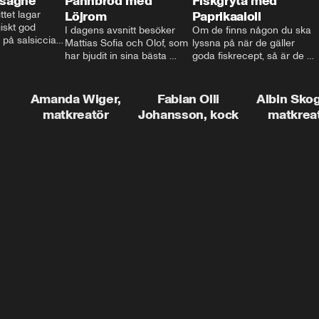
asagne
Pannbröd med
Fiskgryta med
ttet lagar 
Löjrom
Paprikaaioli
skt god 
I dagens avsnitt besöker 
Om de finns någon du ska 
 på salsiccia 
Mattias Sofia och Olof, som 
lyssna på när de gäller 
echamel och 
har bjudit in sina bästa 
goda fiskrecept, så är de 
ssa god ost. 
vänner Jessica och Roger, 
Thomas Sjögren. I det här 
ta!
för en trevlig middag. Han 
avsnittet får du receptet på 
visar hur man skapar en 
livets fiskgryta. Den perfekta 
Amanda Wiger,
Fabian Olli
Albin Sko
riktig restaurangupplevelse 
vardagsmatsfavoriten som 
matkreatör
Johansson, kock
matkrea
hemma, dom där extra 
funkar lika bra alla dagar i 
detaljerna som gör stor 
veckan.
skillnad och lyfta middagen 
till nästa nivå.