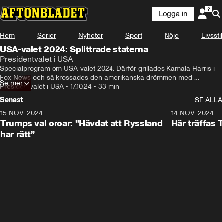
Logga in
Hem
Serier
Nyheter
Sport
Nöje
Livsstil
USA-valet 2024: Splittrade staterna
Presidentvalet i USA
Specialprogram om USA-valet 2024. Därför grillades Kamala Harris i 
Fox News och så krossades den amerikanska drömmen med 
Se mer
polarisering och fattigdom. 

Presidentvalet i USA
•
17.10.24
•
33 min
Programledare Jenny Ågren. Experter: Wolfgang Hansson och Maria 
Senast
SE ALLA
Karlsson.
15 NOV. 2024
1:21
14 NOV. 2024
Trumps val oroar: ”Hävdat att Ryssland
Här träffas
har rätt”