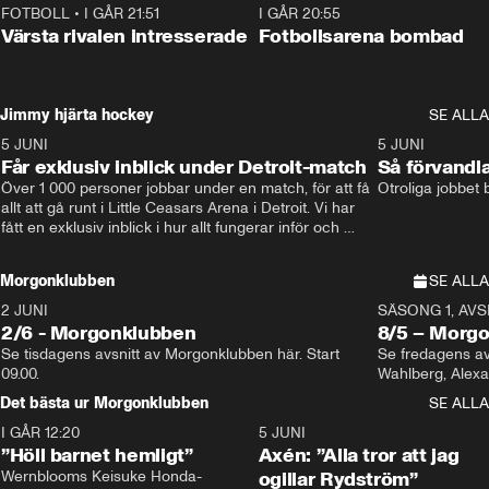
FOTBOLL
•
I GÅR 21:51
0:31
I GÅR 20:55
Värsta rivalen intresserade
Fotbollsarena bombad
Jimmy hjärta hockey
SE ALLA
5 JUNI
11:14
5 JUNI
Får exklusiv inblick under Detroit-match
Så förvandl
Över 1 000 personer jobbar under en match, för att få 
Otroliga jobbet
allt att gå runt i Little Ceasars Arena i Detroit. Vi har 
fått en exklusiv inblick i hur allt fungerar inför och 
under match i världens bästa hockeyliga
Morgonklubben
SE ALLA
2 JUNI
SÄSONG 1, AVSN
2/6 - Morgonklubben
8/5 – Morg
Se tisdagens avsnitt av Morgonklubben här. Start 
Se fredagens av
09.00. 
Det bästa ur Morgonklubben
SE ALLA
I GÅR 12:20
1:14
5 JUNI
”Höll barnet hemligt”
Axén: ”Alla tror att jag
Wernblooms Keisuke Honda-
ogillar Rydström”