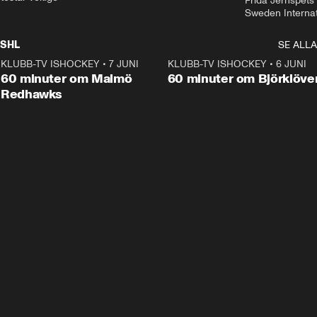
Frida Jernspets 
Sweden Interna
SHL
SE ALLA
KLUBB-TV ISHOCKEY
•
7 JUNI
1:02:53
KLUBB-TV ISHOCKEY
•
6 JUNI
1:0
Plus
60 minuter om Malmö
60 minuter om Björklöve
Redhawks