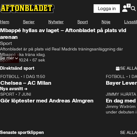
Logga in
Hem
Serier
Nyheter
Sport
Nöje
Livsstil
Mbappé hyllas av laget – Aftonbladet på plats vid
arenan
Sport
Aftonbladet är på plats vid Real Madrids träningsanläggning där 
Mbappé ska träna idag.
Se mer
Sport
•
18.10.24
•
67 sek
Direktsänd sport
SE ALLA
FOTBOLL
•
I DAG 11:50
FOTBOLL
•
I D
Plus
Plus
Chelsea – AC Milan
Bayer Lever
Nya avsnitt →
SPORT
•
7 JUNI
16:36
JIMMY HJÄRTA
Gör löptester med Andreas Almgren
En dag med 
Jimmy Wixtröm 
under debuten i
Senaste sportklippen
SE ALLA