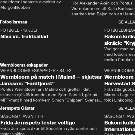
anekdoter i senaste avsnittet av 
Hör Alexander Axén och Pontus 
Morgonklubben
Wernbloom om att Kalle Karlsson 
sparken från Bajen och att Henrik
Rydström tar över
Fotbollsresan
SE ALLA
FOTBOLL
•
16 JULI
0:44
FOTBOLLSRES
Niva vs. fruktsallad
Bakom kulis
skräck: ”Kry
Vad gör man som
med fotbollsres
Wernblooms eskapader
WERNBLOOMS ESKAPADER
•
S4, E2
38:23
WERNBLOOMS 
Wernbloom på match i Malmö – skjutsar
Wernbloom 
Jansson: ”Färdtjänst”
Harvestad 
Pontus Wernbloom är i Malmö och grottar i det 
Från åtta gubbar 
skånska självförtroendet med Björn Ranelid, går på 
Marcus Lager sta
MFF-match med komikern Simon ”Chippen” Svensson 
folk i Linköping
och hjälper skadade stjärnbacken Pontus Jansson 
och Wernbloom kl
Jernspets Gästar
SE ALLA
hem. 
SÄSONG 1, AVSNITT 4
13:37
SÄSONG 1, AVS
Frida Jernspets testar voltige
Bakom kuli
Frida Jernspets åker till Södertörn ryttarcenter och 
Internation
testar voltige