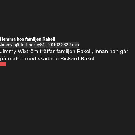
Hemma hos familjen Rakell
Jimmy hjärta Hockey
S1 E19
11.02.26
22 min
Jimmy Wixtröm träffar familjen Rakell, Innan han går 
på match med skadade Rickard Rakell.
Andra sidan
FOTBOLL
•
17 JUNI 2024
12:58
FOTBOLL
•
19 
Träffar Emil Forsberg i New York
Hemma hos A
Florida
60 minuter ⚽️⚽️⚽️
SE ALLA
18 JUNI
1:00:38
17 JUNI
Plus
Plus
60 minuter – bara om AIK
60 minuter